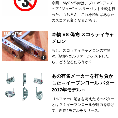
今回、MyGolfSpyは、プロ VS アマチ
IRONS
ュア "ジョー" のスリーパット比較を行
アイアン
った。もちろん、これを読めばあなた
WEDGES
のスコアも良くなるだろう。
ウェッジ
PUTTERS
パター
本物 VS 偽物 スコッティキャ
メロン
OTHER
その他
もし、スコッティキャメロンの本物
Editor’s Picks
編集部のおすすめ
VS 偽物をゴルファーがテストした
ら、どうなるだろうか？
Our Team
私たちのチーム
Our Mission
あの有名メーカーを打ち負か
私たちの使命
した～イーブンロール パター
ABOUT US
MyGolfSpyJapanとは？
2017年モデル～
ゴルファーに驚きを与えたそのパター
とは？？イーブンロールが総力を挙げ
て、新作4モデルをリリース。