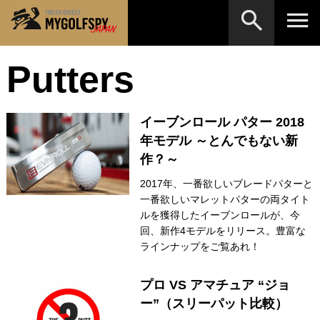
Putters
MOST WANTED
テストランキング
検索
NEW RELEASES
新製品情報
イーブンロール パター 2018
HOW TO
ゴルフ上達・実践テクニック
※メーカー名やクラブ名など、検索したい事柄を入
年モデル ～とんでもない新
力してください。
作？～
LAB
テスト・データ検証
2017年、一番欲しいブレードパターと
Golf News
ゴルフニュース
一番欲しいマレットパターの両タイト
ルを獲得したイーブンロールが、今
REVIEWS
製品レビュー
回、新作4モデルをリリース。豊富な
ラインナップをご覧あれ！
DRIVERS
ドライバー
FAIRWAY WOODS
プロ VS アマチュア “ジョ
フェアウェイウッド
ー”（スリーパット比較）
HYBRIDS
ハイブリッド