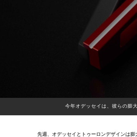
HYBRIDS
ハイブリッド
IRONS
アイアン
WEDGES
ウェッジ
PUTTERS
パター
OTHER
その他
Editor’s Picks
編集部のおすすめ
Our Team
私たちのチーム
Our Mission
私たちの使命
今年オデッセイは、彼らの膨
ABOUT US
MyGolfSpyJapanとは？
先週、オデッセイとトゥーロンデザインは膨