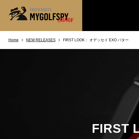
Home
NEW RELEASES
FIRST LOOK： オデッセイ EXO パター
MOST WANTED
テストランキング
NEW RELEASES
新製品情報
※メーカー
HOW TO
ゴルフ上達・実践テクニック
LAB
テスト・データ検証
Golf News
ゴルフニュース
REVIEWS
製品レビュー
DRIVERS
ドライバー
FIRST
FAIRWAY WOODS
フェアウェイウッド