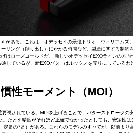
-Ballがある。これは、オデッセイの最強トリオ、ウィリアム
トやミーリング（削り出し）にかかる時間など、製造に関する制
の仕上げはローズゴールドだ。 新しいオデッセイEXOラインの
性質は共通しているが、新EXOパターはルックスを売りにしている
る。
慣性モーメント（MOI
）
重要視されている。MOIを上げることで、パターストロークの
た。たとえ精度がそれほど正確でなかったとしても、安定性は欠
apolis、定番の7番）がある。これらのモデルのすべてが、以前よ