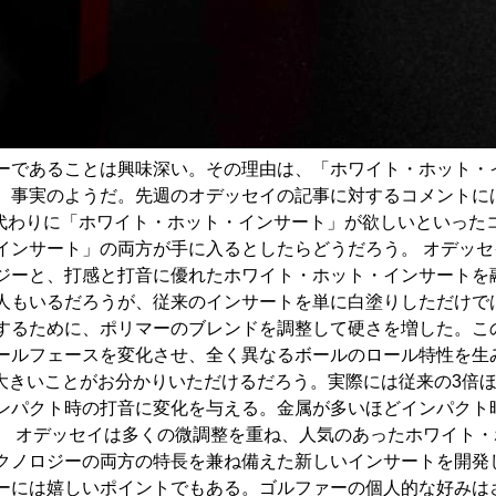
ーであることは興味深い。その理由は、「ホワイト・ホット・
、事実のようだ。先週のオデッセイの記事に対するコメントには
の代わりに「ホワイト・ホット・インサート」が欲しいといっ
ンサート」の両方が手に入るとしたらどうだろう。 オデッセイの
ジーと、打感と打音に優れたホワイト・ホット・インサートを
人もいるだろうが、従来のインサートを単に白塗りしただけで
するために、ポリマーのブレンドを調整して硬さを増した。こ
ールフェースを変化させ、全く異なるボールのロール特性を生
りも大きいことがお分かりいただけるだろう。実際には従来の3
ンパクト時の打音に変化を与える。金属が多いほどインパクト
。 オデッセイは多くの微調整を重ね、人気のあったホワイト
クノロジーの両方の特長を兼ね備えた新しいインサートを開発
ーには嬉しいポイントでもある。ゴルファーの個人的な好みは