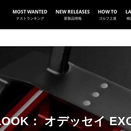
MOST WANTED
NEW RELEASES
HOW TO
L
テストランキング
新製品情報
ゴルフ上達
検
名やクラブ名など、検索したい事柄を入力してください。
 LOOK： オデッセイ E