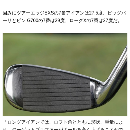
因みにツアーエッジEXSの7番アイアンは27.5度、ビッグバ
ーサとピン G700の7番は29度、ローグXの7番は27度だ。
「ロングアイアンでは、ロフト角とともに形状、重量によ
り、ターゲットゴルファーがボールを高く上げることがで