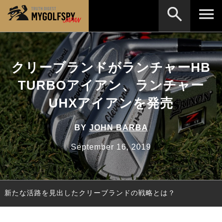
MOST WANTED
テストランキング
クリーブランドがランチャーHB
検索
NEW RELEASES
新製品情報
TURBOアイアン、ランチャー
HOW TO
ゴルフ上達・実践テクニック
※メーカー名やクラブ名など、検索したい事柄を入
UHXアイアンを発売
力してください。
LAB
テスト・データ検証
BY
JOHN BARBA
Golf News
ゴルフニュース
September 16, 2019
REVIEWS
製品レビュー
DRIVERS
ドライバー
新たな活路を見出したクリーブランドの戦略とは？
FAIRWAY WOODS
フェアウェイウッド
HYBRIDS
ハイブリッド