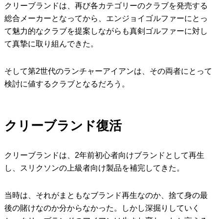
クリーブランドは、再び各カテゴリーのクラブを発売する
IRONS
アイアン
総合メーカーとなってから、エンジョイゴルファーにとっ
て魅力的なクラブを提案しながらも真剣ゴルファーに対し
WEDGES
ウェッジ
て真摯に取り組んできた。
PUTTERS
パター
そして第2世代のランチャーアイアンは、その両者にとって
OTHER
その他
検討に値するクラブとなるだろう。
Editor’s Picks
編集部のおすすめ
Our Team
私たちのチーム
クリーブランド復活
Our Mission
私たちの使命
クリーブランドは、2年前初心者向けブランドとして再生
ABOUT US
MyGolfSpyJapanとは？
し、スリクソンの上級者向け製品を補完してきた。
当時は、それがまともなブランド再生なのか、捨て身の最
後の賭けなのか分からなかった。しかし深掘りしていく