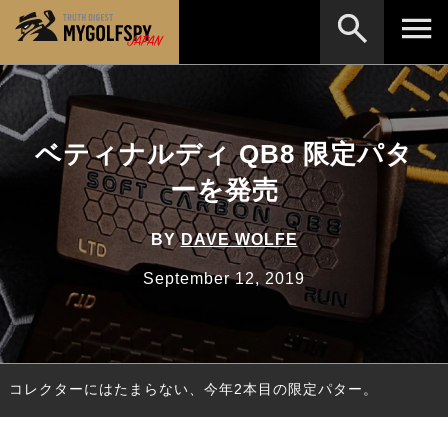
MOST WANTED
テストランキング
検索
NEW RELEASES
ベティナルディ QB8 限定パタ
新製品情報
ーを発売
HOW TO
ゴルフ上達・実践テクニック
※メーカー名やクラブ名など、検索したい事柄を入
力してください。
LAB
テスト・データ検証
BY
DAVE WOLFE
Golf News
ゴルフニュース
September 12, 2019
REVIEWS
製品レビュー
DRIVERS
ドライバー
コレクターにはたまらない、今年2本目の限定パター。
FAIRWAY WOODS
フェアウェイウッド
HYBRIDS
ハイブリッド