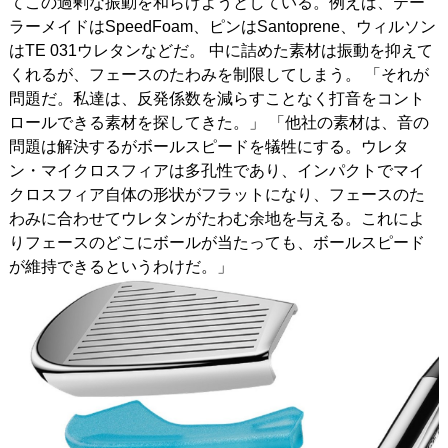
てこの過剰な振動を和らげようとしている。例えば、テー
ラーメイドはSpeedFoam、ピンはSantoprene、ウィルソン
はTE 031ウレタンなどだ。 中に詰めた素材は振動を抑えて
くれるが、フェースのたわみを制限してしまう。 「それが
問題だ。私達は、反発係数を減らすことなく打音をコント
ロールできる素材を探してきた。」 「他社の素材は、音の
問題は解決するがボールスピードを犠牲にする。ウレタ
ン・マイクロスフィアは多孔性であり、インパクトでマイ
クロスフィア自体の形状がフラットになり、フェースのた
わみに合わせてウレタンがたわむ余地を与える。これによ
りフェースのどこにボールが当たっても、ボールスピード
が維持できるというわけだ。」