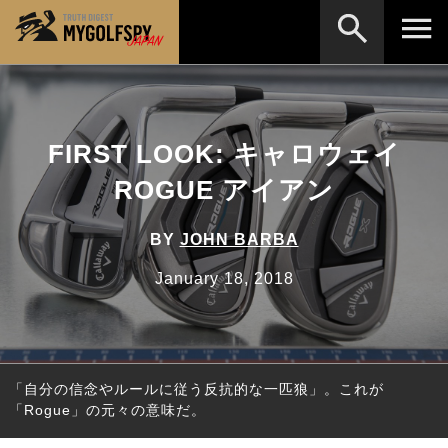
MOST WANTED
テストランキング
検索
NEW RELEASES
FIRST LOOK: キャロウェイ
新製品情報
ROGUE アイアン
HOW TO
ゴルフ上達・実践テクニック
※メーカー名やクラブ名など、検索したい事柄を入
力してください。
LAB
テスト・データ検証
BY
JOHN BARBA
Golf News
ゴルフニュース
January 18, 2018
REVIEWS
製品レビュー
DRIVERS
ドライバー
「自分の信念やルールに従う反抗的な一匹狼」。これが
FAIRWAY WOODS
フェアウェイウッド
「Rogue」の元々の意味だ。
HYBRIDS
ハイブリッド