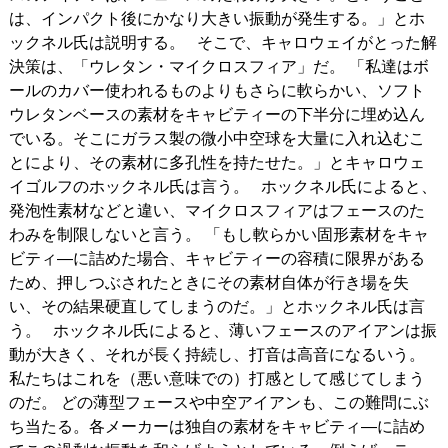
は、インパクト後にかなり大きい振動が発生する。」とホ
ックネル氏は説明する。 そこで、キャロウェイがとった解
決策は、「ウレタン・マイクロスフィア」だ。 「私達はボ
ールのカバー使われるものよりもさらに軟らかい、ソフト
ウレタンベースの素材をキャビティーの下半分に埋め込ん
でいる。そこにガラス製の微小中空球を大量に入れ込むこ
とにより、その素材に多孔性を持たせた。」とキャロウェ
イゴルフのホックネル氏は言う。 ホックネル氏によると、
発泡性素材などと違い、マイクロスフィアはフェースのた
わみを制限しないと言う。 「もし軟らかい固形素材をキャ
ビティ―に詰めた場合、キャビティーの容積に限界がある
ため、押しつぶされたときにその素材自体が行き場を失
い、その結果硬直してしまうのだ。」とホックネル氏は言
う。 ホックネル氏によると、薄いフェースのアイアンは振
動が大きく、それが長く持続し、打音は高音になるいう。
私たちはこれを（悪い意味での）打感として感じてしまう
のだ。 どの薄型フェースや中空アイアンも、この難問にぶ
ち当たる。各メーカーは独自の素材をキャビティ―に詰め