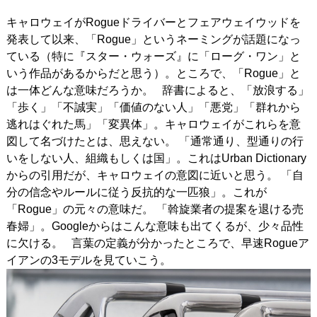
キャロウェイがRogueドライバーとフェアウェイウッドを
IRONS
アイアン
発表して以来、「Rogue」というネーミングが話題になっ
WEDGES
ウェッジ
ている（特に『スター・ウォーズ』に「ローグ・ワン」と
いう作品があるからだと思う）。ところで、「Rogue」と
PUTTERS
パター
は一体どんな意味だろうか。 辞書によると、「放浪する」
「歩く」「不誠実」「価値のない人」「悪党」「群れから
OTHER
その他
逃れはぐれた馬」「変異体」。キャロウェイがこれらを意
図して名づけたとは、思えない。 「通常通り、型通りの行
Editor’s Picks
編集部のおすすめ
いをしない人、組織もしくは国」。これはUrban Dictionary
Our Team
私たちのチーム
からの引用だが、キャロウェイの意図に近いと思う。 「自
分の信念やルールに従う反抗的な一匹狼」。これが
Our Mission
私たちの使命
「Rogue」の元々の意味だ。 「斡旋業者の提案を退ける売
春婦」。Googleからはこんな意味も出てくるが、少々品性
ABOUT US
MyGolfSpyJapanとは？
に欠ける。 言葉の定義が分かったところで、早速Rogueア
イアンの3モデルを見ていこう。