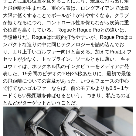
手ごとに重心位置を変えることにより、最適な打ち出し角
と飛距離が生まれる。重心位置は、ロングアイアンでは最
大限に低くすることでボールが上がりやすくなる。クラブ
が短くなるにつれ、コントロール性を保ちながら次第に重
心位置を高くしている。 RogueとRogue Proとの違いは、
予想通りだ。Rogueは比較的打ちやすいが、Rogue Proはコ
ンパクトな造りの中に同じテクノロジーを詰め込んでお
り、より上手いゴルファー向けと言える。加えてProはオフ
セットが少なく、トップライン、ソールともに薄い。 キャ
ロウェイは、ホックネル氏のインタビューをメディアに発
表した。19分間のビデオの10分25秒あたりに、最初で最後
の飛距離についての言及があった。いつもフェースの中心
で打てないゴルファーならば、前のモデルよりも0.5～1ヤ
ードくらい飛距離を伸ばせるという。 つまり、私たちのほ
とんどがターゲットということだ。