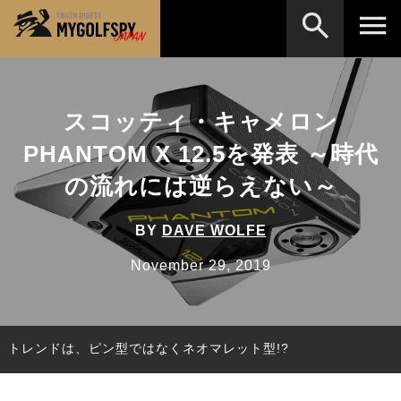
MOST WANTED
テストランキング
スコッティ・キャメロン
検索
NEW RELEASES
新製品情報
PHANTOM X 12.5を発表 ～時代
HOW TO
ゴルフ上達・実践テクニック
※メーカー名やクラブ名など、検索したい事柄を入
の流れには逆らえない～
力してください。
LAB
テスト・データ検証
BY
DAVE WOLFE
Golf News
ゴルフニュース
November 29, 2019
REVIEWS
製品レビュー
DRIVERS
ドライバー
トレンドは、ピン型ではなくネオマレット型!?
FAIRWAY WOODS
フェアウェイウッド
HYBRIDS
ハイブリッド