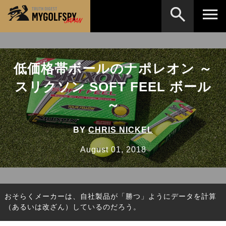
MOST WANTED
テストランキング
低価格帯ボールのナポレオン ～
検索
NEW RELEASES
新製品情報
スリクソン SOFT FEEL ボール
HOW TO
ゴルフ上達・実践テクニック
※メーカー名やクラブ名など、検索したい事柄を入
～
力してください。
LAB
テスト・データ検証
BY
CHRIS NICKEL
Golf News
ゴルフニュース
August 01, 2018
REVIEWS
製品レビュー
DRIVERS
ドライバー
おそらくメーカーは、自社製品が「勝つ」ようにデータを計算
FAIRWAY WOODS
フェアウェイウッド
（あるいは改ざん）しているのだろう。
HYBRIDS
ハイブリッド