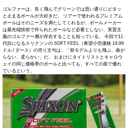
ゴルファーは、良く飛んでグリーンでは思い通りにピタッ
IRONS
アイアン
と止まるボールが大好きだ。 ツアーで使われるプレミアム
WEDGES
ウェッジ
ボールはそのニーズを満たしてくれるが、ボールメーカー
は最先端技術で作られたボールなど必要としない、実質主
PUTTERS
パター
義のゴルファー層が存在することも知っている。 今回で11
代目になるスリクソンの SOFT FEEL（希望小売価格 19.99
OTHER
その他
ドル / ダース）の売り文句は、「前モデルよりも飛ぶ、曲が
らない、柔らかい」だ。 おまけにタイトリストとキャロウ
Editor’s Picks
編集部のおすすめ
ェイの同じ価格帯のボールと比べても、すべての面で優れ
Our Team
私たちのチーム
ているという。
Our Mission
私たちの使命
ABOUT US
MyGolfSpyJapanとは？