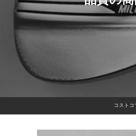
HYBRIDS
ハイブリッド
IRONS
アイアン
WEDGES
ウェッジ
PUTTERS
パター
OTHER
その他
Editor’s Picks
編集部のおすすめ
Our Team
私たちのチーム
Our Mission
私たちの使命
コストコ
ABOUT US
MyGolfSpyJapanとは？