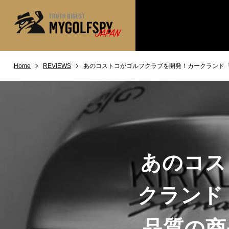
Home
REVIEWS
あのコストコがゴルフクラブを開発！カークランド「
MOST WANTED
テストランキング
NEW RELEASES
新製品情報
※メーカー
HOW TO
ゴルフ上達・実践テクニック
LAB
テスト・データ検証
あのコス
Golf News
ゴルフニュース
REVIEWS
製品レビュー
クランド
DRIVERS
ドライバー
FAIRWAY WOODS
品質の商
フェアウェイウッド