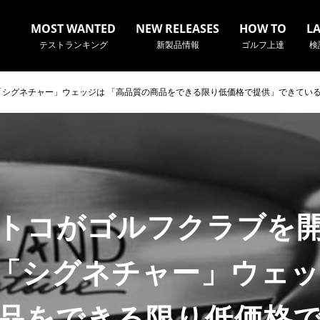
MOST WANTED
NEW RELEASES
HOW TO
L
テストランキング
新製品情報
ゴルフ上達
検
シグネチャー」ウェッジは 「高品質の商品をできる限り低価格で提供」できてい
名やクラブ名など、検索したい事柄を入力してください。
トコがゴルフクラブを
「シグネチャー」ウェッ
品をできる限り低価格