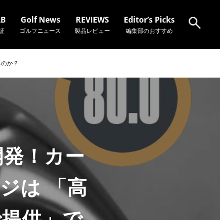
AB
Golf News
REVIEWS
Editor’s Picks
証
ゴルフニュース
製品レビュー
編集部のおすすめ
るのか？
検索
開発！カー
ジは 「高
で提供」で