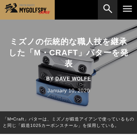
MOST WANTED
テストランキング
ミズノの伝統的な職人技を継承
検索
NEW RELEASES
新製品情報
した「M・CRAFT」パターを発
HOW TO
ゴルフ上達・実践テクニック
※メーカー名やクラブ名など、検索したい事柄を入
表
力してください。
LAB
テスト・データ検証
BY
DAVE WOLFE
Golf News
ゴルフニュース
January 10, 2020
REVIEWS
製品レビュー
DRIVERS
ドライバー
「M•Craft」パターは、ミズノが鍛造アイアンで使っているもの
FAIRWAY WOODS
フェアウェイウッド
と同じ「鍛造1025カーボンスチール」を採用している。
HYBRIDS
ハイブリッド