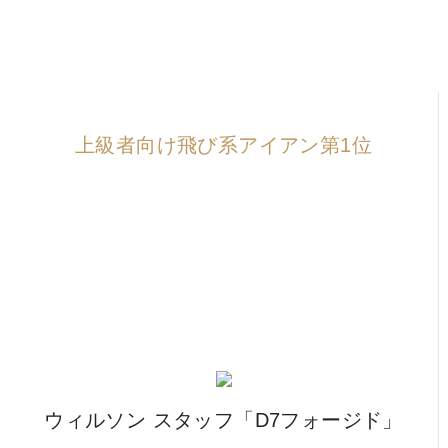
IRONS
アイアン
WEDGES
ウェッジ
PUTTERS
パター
上級者向け飛び系アイアン第1位
OTHER
その他
Editor’s Picks
編集部のおすすめ
Our Team
私たちのチーム
Our Mission
私たちの使命
ABOUT US
MyGolfSpyJapanとは？
ウィルソン スタッフ「D7フォージド」