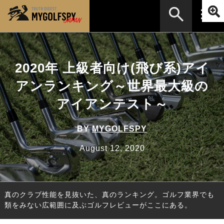
MOST WANTED
テストランキング
2020年 上級者向け(飛び系)アイ
検索
NEW RELEASES
新製品情報
アンランキング～世界最大級の
HOW TO
ゴルフ上達・実践テクニック
※メーカー名やクラブ名など、検索したい事柄を入
アイアンテスト～
力してください。
LAB
テスト・データ検証
BY
MYGOLFSPY
Golf News
ゴルフニュース
August 12, 2020
REVIEWS
製品レビュー
DRIVERS
ドライバー
真のクラブ性能を見抜いた、真のランキング。ゴルフ業界でも
FAIRWAY WOODS
フェアウェイウッド
類をみない広範囲に及ぶゴルフレビューがここにある。
HYBRIDS
ハイブリッド