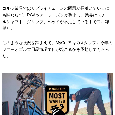
ゴルフ業界ではサプライチェーンの問題が長引いているに
IRONS
アイアン
も関わらず、PGAツアーシーズンが到来し、業界はスチー
WEDGES
ウェッジ
ルシャフト、グリップ、ヘッドが不足している中でフル稼
働だ。
PUTTERS
パター
OTHER
その他
このような状況を踏まえて、MyGolfSpyのスタッフに今年の
ツアーとゴルフ用品市場で何が起こるかを予想してもらっ
Editor’s Picks
編集部のおすすめ
た。
Our Team
私たちのチーム
Our Mission
私たちの使命
ABOUT US
MyGolfSpyJapanとは？