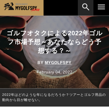
MOST WANTED
テストランキング
ゴルフオタクによる2022年ゴル
検索
NEW RELEASES
新製品情報
フ市場予想～あなたならどう予
HOW TO
ゴルフ上達・実践テクニック
※メーカー名やクラブ名など、検索したい事柄を入
想する？～
力してください。
LAB
テスト・データ検証
BY
MYGOLFSPY
Golf News
ゴルフニュース
February 04, 2022
REVIEWS
製品レビュー
DRIVERS
ドライバー
2022年はどのような年になるだろうか？ツアーとゴルフ用品の
FAIRWAY WOODS
フェアウェイウッド
動向から目が離せない。
HYBRIDS
ハイブリッド