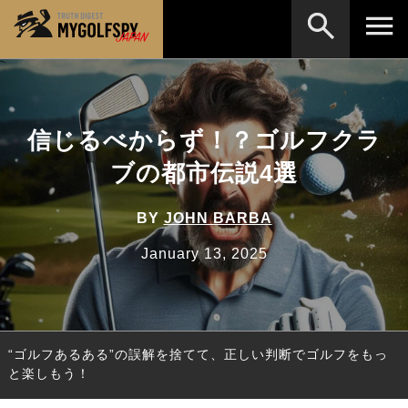
MOST WANTED
テストランキング
検索
NEW RELEASES
信じるべからず！？ゴルフクラ
新製品情報
ブの都市伝説4選
HOW TO
ゴルフ上達・実践テクニック
※メーカー名やクラブ名など、検索したい事柄を入
力してください。
LAB
テスト・データ検証
BY
JOHN BARBA
Golf News
ゴルフニュース
January 13, 2025
REVIEWS
製品レビュー
DRIVERS
ドライバー
“ゴルフあるある”の誤解を捨てて、正しい判断でゴルフをもっ
FAIRWAY WOODS
フェアウェイウッド
と楽しもう！
HYBRIDS
ハイブリッド