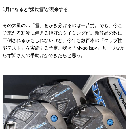
1月になると“猛吹雪”が襲来する。
IRONS
アイアン
WEDGES
ウェッジ
その大量の…「雪」をかき分けるのは一苦労。でも、今こ
そ来たる寒波に備える絶好のタイミングだ。新商品の数に
PUTTERS
パター
圧倒されるかもしれないけど、今年も数百本の「クラブ性
OTHER
その他
能テスト」を実施する予定。我々「Mygolfspy」も、少なか
らず皆さんの手助けができたらと思う。
Editor’s Picks
編集部のおすすめ
Our Team
私たちのチーム
Our Mission
私たちの使命
ABOUT US
MyGolfSpyJapanとは？