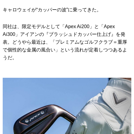
キャロウェイが“カッパーの波”に乗ってきた。
IRONS
アイアン
WEDGES
ウェッジ
同社は、限定モデルとして「Apex Ai200」と「Apex
Ai300」アイアンの『ブラッシュドカッパー仕上げ』を発
PUTTERS
パター
表。どうやら最近は、「プレミアムなゴルフクラブ＝重厚
OTHER
その他
で個性的な金属の風合い」という流れが定着しつつあるよ
うだ。
Editor’s Picks
編集部のおすすめ
Our Team
私たちのチーム
Our Mission
私たちの使命
ABOUT US
MyGolfSpyJapanとは？