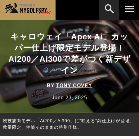
MOST WANTED
テストランキング
キャロウェイ「Apex Ai」カッ
検索
NEW RELEASES
パー仕上げ限定モデル登場！
新製品情報
Ai200／Ai300で差がつく新デザ
HOW TO
ゴルフ上達・実践テクニック
※メーカー名やクラブ名など、検索したい事柄を入
力してください。
イン
LAB
テスト・データ検証
Golf News
ゴルフニュース
BY
TONY COVEY
REVIEWS
June 23, 2025
製品レビュー
DRIVERS
ドライバー
競技志向モデル「Ai200／Ai300」に“映える”銅仕上げが登場。
FAIRWAY WOODS
フェアウェイウッド
数量限定、性能そのままの特別仕様。
HYBRIDS
ハイブリッド