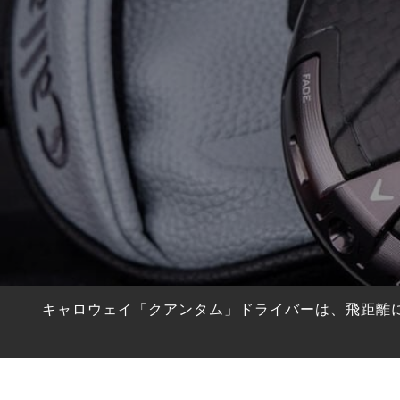
HYBRIDS
ハイブリッド
IRONS
アイアン
WEDGES
ウェッジ
PUTTERS
パター
OTHER
その他
Editor’s Picks
編集部のおすすめ
Our Team
私たちのチーム
Our Mission
私たちの使命
キャロウェイ「クアンタム」ドライバーは、飛距離に対
ABOUT US
MyGolfSpyJapanとは？