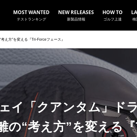
MOST WANTED
NEW RELEASES
HOW TO
L
テストランキング
新製品情報
ゴルフ上達
検
方”を変える『Tri-Forceフェース』
名やクラブ名など、検索したい事柄を入力してください。
ェイ「クアンタム」ド
の“考え方”を変える『Tri