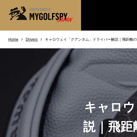
Home
Drivers
キャロウェイ「クアンタム」ドライバー解説｜飛距離の“考え
MOST WANTED
テストランキング
NEW RELEASES
新製品情報
※メーカー
HOW TO
ゴルフ上達・実践テクニック
LAB
テスト・データ検証
Golf News
ゴルフニュース
キャロウ
REVIEWS
製品レビュー
DRIVERS
ドライバー
説｜飛距離
FAIRWAY WOODS
フェアウェイウッド