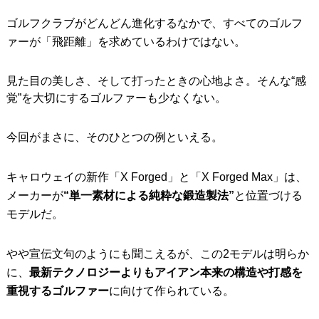
ゴルフクラブがどんどん進化するなかで、すべてのゴルフ
IRONS
アイアン
ァーが「飛距離」を求めているわけではない。
WEDGES
ウェッジ
見た目の美しさ、そして打ったときの心地よさ。そんな“感
PUTTERS
パター
覚”を大切にするゴルファーも少なくない。
OTHER
その他
今回がまさに、そのひとつの例といえる。
Editor’s Picks
編集部のおすすめ
Our Team
私たちのチーム
キャロウェイの新作「X Forged」と「X Forged Max」は、
メーカーが
“単一素材による純粋な鍛造製法”
と位置づける
Our Mission
私たちの使命
モデルだ。
ABOUT US
MyGolfSpyJapanとは？
やや宣伝文句のようにも聞こえるが、この2モデルは明らか
に、
最新テクノロジーよりもアイアン本来の構造や打感を
重視するゴルファー
に向けて作られている。