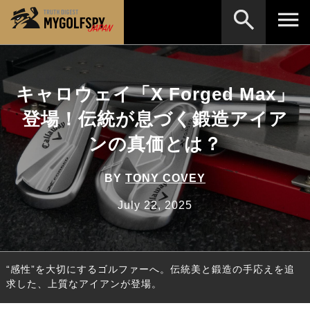
MOST WANTED
テストランキング
キャロウェイ「X Forged Max」
検索
NEW RELEASES
新製品情報
登場！伝統が息づく鍛造アイア
HOW TO
ゴルフ上達・実践テクニック
※メーカー名やクラブ名など、検索したい事柄を入
ンの真価とは？
力してください。
LAB
テスト・データ検証
BY
TONY COVEY
Golf News
ゴルフニュース
July 22, 2025
REVIEWS
製品レビュー
DRIVERS
ドライバー
“感性”を大切にするゴルファーへ。伝統美と鍛造の手応えを追
FAIRWAY WOODS
フェアウェイウッド
求した、上質なアイアンが登場。
HYBRIDS
ハイブリッド