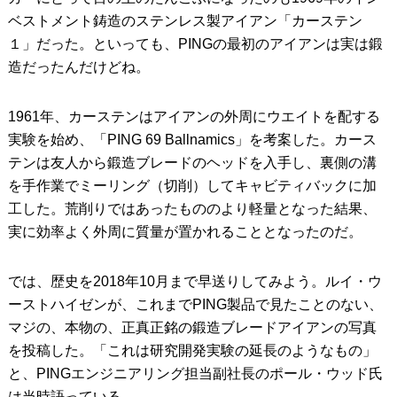
ベストメント鋳造のステンレス製アイアン「カーステン
１」だった。といっても、PINGの最初のアイアンは実は鍛
造だったんだけどね。
1961年、カーステンはアイアンの外周にウエイトを配する
実験を始め、「PING 69 Ballnamics」を考案した。カース
テンは友人から鍛造ブレードのヘッドを入手し、裏側の溝
を手作業でミーリング（切削）してキャビティバックに加
工した。荒削りではあったもののより軽量となった結果、
実に効率よく外周に質量が置かれることとなったのだ。
では、歴史を2018年10月まで早送りしてみよう。ルイ・ウ
ーストハイゼンが、これまでPING製品で見たことのない、
マジの、本物の、正真正銘の鍛造ブレードアイアンの写真
を投稿した。「これは研究開発実験の延長のようなもの」
と、PINGエンジニアリング担当副社長のポール・ウッド氏
は当時語っている。