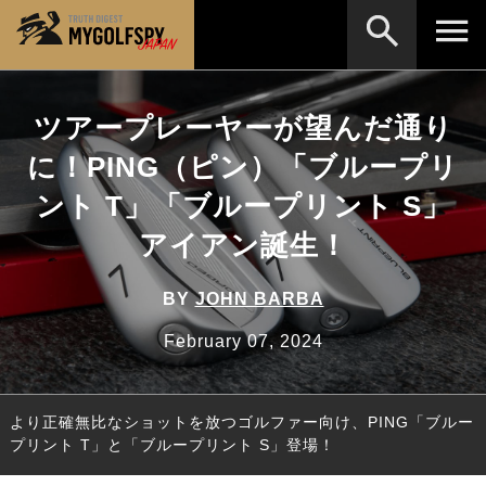
MOST WANTED
テストランキング
ツアープレーヤーが望んだ通り
検索
NEW RELEASES
に！PING（ピン）「ブループリ
新製品情報
ント T」「ブループリント S」
HOW TO
ゴルフ上達・実践テクニック
※メーカー名やクラブ名など、検索したい事柄を入
力してください。
アイアン誕生！
LAB
テスト・データ検証
Golf News
ゴルフニュース
BY
JOHN BARBA
REVIEWS
February 07, 2024
製品レビュー
DRIVERS
ドライバー
より正確無比なショットを放つゴルファー向け、PING「ブルー
FAIRWAY WOODS
フェアウェイウッド
プリント T」と「ブループリント S」登場！
HYBRIDS
ハイブリッド