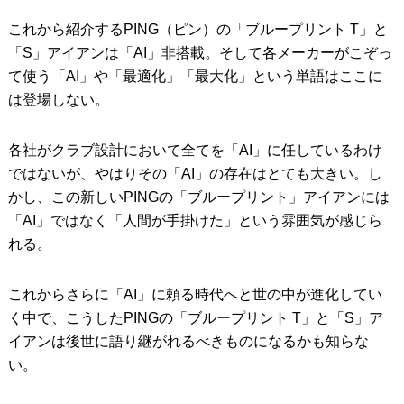
これから紹介するPING（ピン）の「ブループリント T」と
IRONS
アイアン
「S」アイアンは「AI」非搭載。そして各メーカーがこぞっ
WEDGES
ウェッジ
て使う「AI」や「最適化」「最大化」という単語はここに
は登場しない。
PUTTERS
パター
OTHER
その他
各社がクラブ設計において全てを「AI」に任しているわけ
ではないが、やはりその「AI」の存在はとても大きい。し
Editor’s Picks
編集部のおすすめ
かし、この新しいPINGの「ブループリント」アイアンには
Our Team
「AI」ではなく「人間が手掛けた」という雰囲気が感じら
私たちのチーム
れる。
Our Mission
私たちの使命
これからさらに「AI」に頼る時代へと世の中が進化してい
ABOUT US
MyGolfSpyJapanとは？
く中で、こうしたPINGの「ブループリント T」と「S」ア
イアンは後世に語り継がれるべきものになるかも知らな
い。