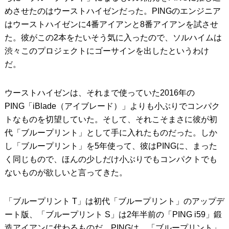
めさせたのはウーストハイゼンだった。PINGのエンジニア
はウーストハイゼンに4番アイアンと8番アイアンを試させ
た。彼がこの2本をたいそう気に入ったので、ソルハイムは
渋々このプロジェクトにゴーサインを出したというわけ
だ。
ウーストハイゼンは、それまで使っていた2016年の
PING「iBlade（アイブレード）」よりも小ぶりでコンパク
トなものを切望していた。そして、それこそまさに彼が初
代「ブループリント」として手に入れたものだった。しか
し「ブループリント」を5年使って、彼はPINGに、まった
く同じもので、ほんの少しだけ小ぶりでもコンパクトでも
ないものが欲しいと言ってきた。
「ブループリント T」は初代「ブループリント」のアップデ
ート版、「ブループリント S」は2年半前の「PING i59」鍛
造アイアンに代わるものだ。PINGは、「ブループリント」