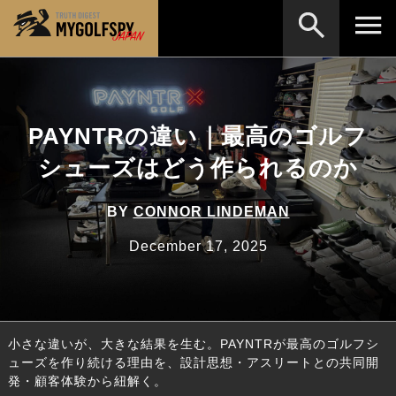
MOST WANTED
テストランキング
検索
NEW RELEASES
PAYNTRの違い｜最高のゴルフ
新製品情報
シューズはどう作られるのか
HOW TO
ゴルフ上達・実践テクニック
※メーカー名やクラブ名など、検索したい事柄を入
力してください。
LAB
テスト・データ検証
BY
CONNOR LINDEMAN
Golf News
ゴルフニュース
December 17, 2025
REVIEWS
製品レビュー
DRIVERS
ドライバー
小さな違いが、大きな結果を生む。PAYNTRが最高のゴルフシ
FAIRWAY WOODS
フェアウェイウッド
ューズを作り続ける理由を、設計思想・アスリートとの共同開
発・顧客体験から紐解く。
HYBRIDS
ハイブリッド