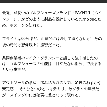
IRONS
アイアン
最近、成長中のゴルフシューズブランド「PAYNTR（ペイ
WEDGES
ウェッジ
ンター）」がどのように製品を設計しているのかを知るた
め、ボストンを訪れた。
PUTTERS
パター
OTHER
フライトは60分ほど。距離的には決して遠くないが、その
その他
後の時間は想像以上に濃密だった。
Editor’s Picks
編集部のおすすめ
共同創業者のマイク・グランシーと話して強く感じたの
Our Team
私たちのチーム
は、ゴルフシューズの性能は「目立たない部分」で決まる
Our Mission
私たちの使命
という事実だ。
ABOUT US
MyGolfSpyJapanとは？
アウトソールの形状、踏み込み時の反力、足裏のわずかな
安定感──そのひとつひとつは数ミリ、数グラムの世界だ
が、スイング中には確実に差となって現れる。