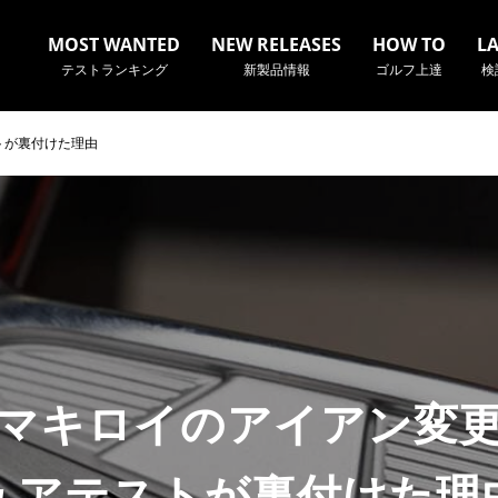
MOST WANTED
NEW RELEASES
HOW TO
L
テストランキング
新製品情報
ゴルフ上達
検
トが裏付けた理由
名やクラブ名など、検索したい事柄を入力してください。
マキロイのアイアン変
ュアテストが裏付けた理