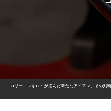
HYBRIDS
ハイブリッド
IRONS
アイアン
WEDGES
ウェッジ
PUTTERS
パター
OTHER
その他
Editor’s Picks
編集部のおすすめ
Our Team
私たちのチーム
Our Mission
私たちの使命
ロリー・マキロイが選んだ新たなアイアン。その判断は
ABOUT US
MyGolfSpyJapanとは？