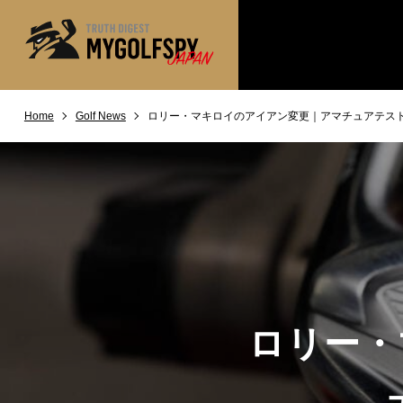
Home
Golf News
ロリー・マキロイのアイアン変更｜アマチュアテス
MOST WANTED
テストランキング
NEW RELEASES
新製品情報
※メーカー
HOW TO
ゴルフ上達・実践テクニック
LAB
テスト・データ検証
Golf News
ゴルフニュース
REVIEWS
製品レビュー
ロリー・
DRIVERS
ドライバー
FAIRWAY WOODS
フェアウェイウッド