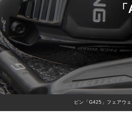
「
HYBRIDS
ハイブリッド
IRONS
アイアン
WEDGES
ウェッジ
PUTTERS
パター
OTHER
その他
Editor’s Picks
編集部のおすすめ
Our Team
私たちのチーム
Our Mission
私たちの使命
ピン「G425」フェア
ABOUT US
MyGolfSpyJapanとは？