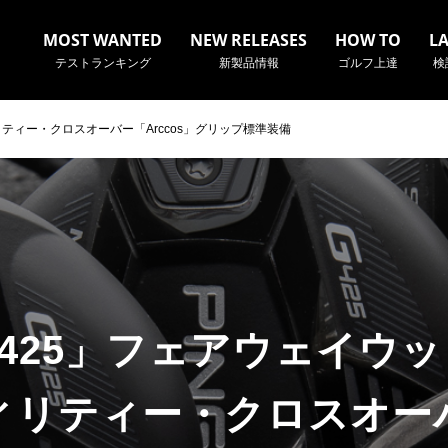
MOST WANTED
NEW RELEASES
HOW TO
L
テストランキング
新製品情報
ゴルフ上達
検
ティー・クロスオーバー「Arccos」グリップ標準装備
名やクラブ名など、検索したい事柄を入力してください。
425」フェアウェイウ
ィリティー・クロスオー