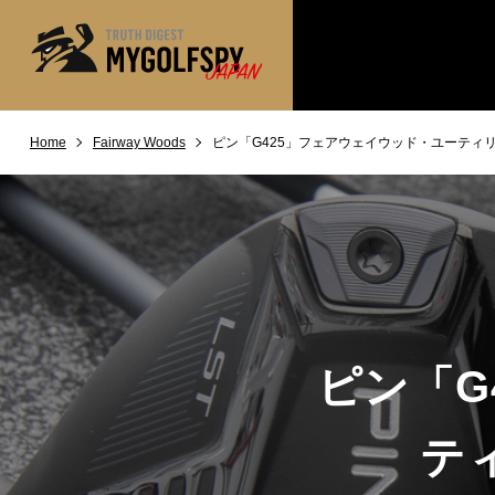
Home
Fairway Woods
ピン「G425」フェアウェイウッド・ユーティリ
MOST WANTED
テストランキング
NEW RELEASES
新製品情報
※メーカー
HOW TO
ゴルフ上達・実践テクニック
LAB
テスト・データ検証
Golf News
ゴルフニュース
ピン「G
REVIEWS
製品レビュー
DRIVERS
ドライバー
テ
FAIRWAY WOODS
フェアウェイウッド