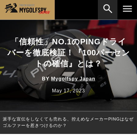
MOST WANTED
テストランキング
「信頼性」NO.1のPINGドライ
検索
NEW RELEASES
新製品情報
バーを徹底検証！『100パーセン
HOW TO
ゴルフ上達・実践テクニック
※メーカー名やクラブ名など、検索したい事柄を入
トの確信』とは？
力してください。
LAB
テスト・データ検証
BY
Mygolfspy Japan
Golf News
ゴルフニュース
May 17, 2023
REVIEWS
製品レビュー
DRIVERS
ドライバー
派手な宣伝をしなくても売れる、控えめなメーカーPINGはなぜ
FAIRWAY WOODS
フェアウェイウッド
ゴルファーを惹きつけるのか？
HYBRIDS
ハイブリッド