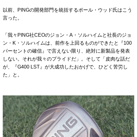
以前、PINGの開発部門を統括するポール・ウッド氏はこう
IRONS
アイアン
言った。
WEDGES
ウェッジ
「我々PING社CEOのジョン・A・ソルハイムと社長のジョ
PUTTERS
パター
ン・K・ソルハイムは、前作を上回るものができたと『100
OTHER
その他
パーセントの確信』で言えない限り、絶対に新製品を発表
しない。それが我々のプライドだ」。そして「皮肉な話だ
Editor’s Picks
編集部のおすすめ
が、『G400 LST』が大成功したおかげで、ひどく苦労し
Our Team
た」と。
私たちのチーム
Our Mission
私たちの使命
ABOUT US
MyGolfSpyJapanとは？