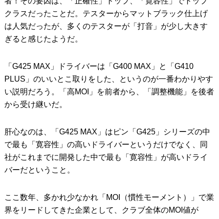
者！その要因は、「正確性」トップ、「寛容性」でトップ
クラスだったことだ。テスターからマットブラック仕上げ
は人気だったが、多くのテスターが「打音」が少し大きす
ぎると感じたようだ。
「G425 MAX」ドライバーは「G400 MAX」と「G410
PLUS」のいいとこ取りをした、というのが一番わかりやす
い説明だろう。「高MOI」を前者から、「調整機能」を後者
から受け継いだ。
肝心なのは、「G425 MAX」はピン「G425」シリーズの中
で最も「寛容性」の高いドライバーというだけでなく、同
社がこれまでに開発した中で最も「寛容性」が高いドライ
バーだということ。
ここ数年、多かれ少なかれ「MOI（慣性モーメント）」で業
界をリードしてきた企業として、クラブ全体のMOI値が