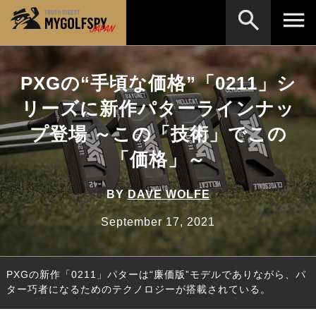
MOST WANTED
テストランキング
PXGの“手頃な価格”「0211」シ
検索
NEW RELEASES
リーズに新作パターラインナッ
新製品情報
プ登場 ～この「技術」でこの
HOW TO
ゴルフ上達・実践テクニック
※メーカー名やクラブ名など、検索したい事柄を入
力してください。
「価格」～
LAB
テスト・データ検証
Golf News
ゴルフニュース
BY
DAVE WOLFE
REVIEWS
September 17, 2021
製品レビュー
DRIVERS
ドライバー
PXGの新作「0211」パターは“廉価版”モデルでありながら、パ
FAIRWAY WOODS
フェアウェイウッド
ター巧者になるためのテクノロジーが搭載されている。
HYBRIDS
ハイブリッド