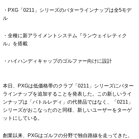
・PXG「0211」シリーズのパターラインナップは全5モデ
IRONS
アイアン
ル
WEDGES
ウェッジ
・全種に新アライメントシステム『ランウェイレティク
PUTTERS
パター
ル』を搭載
OTHER
その他
・ハイハンディキャップのゴルファー向けに設計
Editor’s Picks
編集部のおすすめ
Our Team
私たちのチーム
本日、PXGは低価格帯のクラブ「0211」シリーズにパター
Our Mission
私たちの使命
ラインナップを追加することを発表した。この新しいライ
ABOUT US
ンナップは「バトルレディ」の代替品ではなく、「0211」
MyGolfSpyJapanとは？
シリーズがおこなったのと同様、新しいユーザーをターゲ
ットにしている。
創業以来、PXGはゴルフの分野で独自路線を走ってきた。