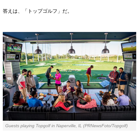
答えは、「トップゴルフ」だ。
Guests playing Topgolf in Naperville, IL (PRNewsFoto/Topgolf)