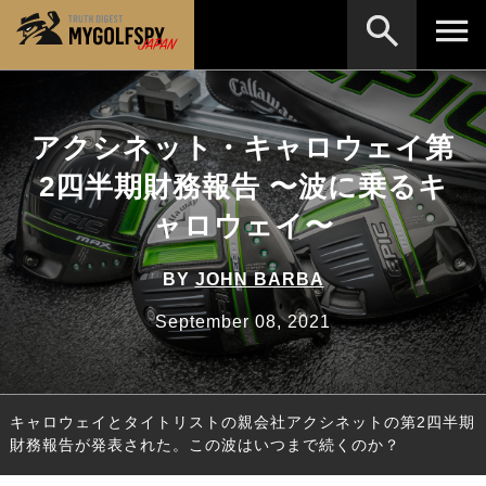
MOST WANTED
テストランキング
アクシネット・キャロウェイ第
検索
NEW RELEASES
新製品情報
2四半期財務報告 〜波に乗るキ
HOW TO
ゴルフ上達・実践テクニック
※メーカー名やクラブ名など、検索したい事柄を入
ャロウェイ〜
力してください。
LAB
テスト・データ検証
BY
JOHN BARBA
Golf News
ゴルフニュース
September 08, 2021
REVIEWS
製品レビュー
DRIVERS
ドライバー
キャロウェイとタイトリストの親会社アクシネットの第2四半期
FAIRWAY WOODS
フェアウェイウッド
財務報告が発表された。この波はいつまで続くのか？
HYBRIDS
ハイブリッド