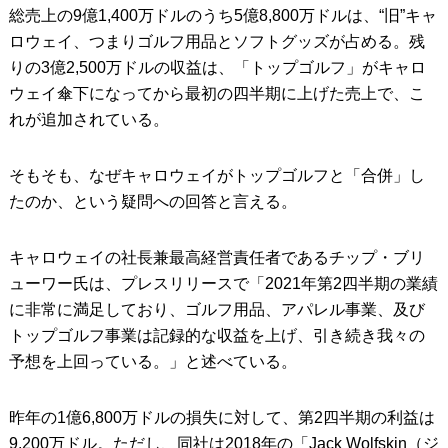
総売上の9億1,400万ドルのうち5億8,800万ドルは、“旧”キャ
ロウェイ、つまりゴルフ用品とソフトグッズが占める。残
りの3億2,500万ドルの収益は、「トップゴルフ」がキャロ
ウェイ傘下になってから最初の四半期に上げた売上で、こ
れが追加されている。
そもそも、なぜキャロウェイがトップゴルフと「合併」し
たのか、という疑問への回答と言える。
キャロウェイの社長兼最高経営責任者であるチップ・ブリ
ューワー氏は、プレスリリースで「2021年第2四半期の業績
に非常に満足しており、ゴルフ用品、アパレル事業、及び
トップゴルフ事業は記録的な収益を上げ、引き続き我々の
予想を上回っている。」と述べている。
昨年の1億6,800万ドルの損失に対して、第2四半期の利益は
9,200万ドル。ただし、同社は2018年の「Jack Wolfskin（ジ