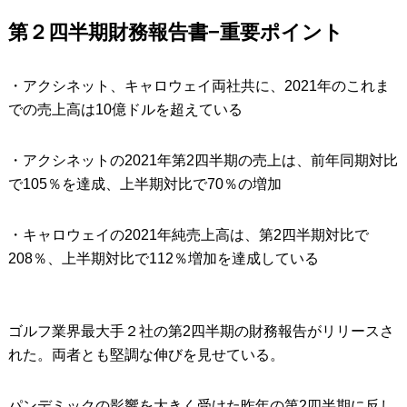
第２四半期財務報告書−重要ポイント
IRONS
アイアン
WEDGES
ウェッジ
・アクシネット、キャロウェイ両社共に、2021年のこれま
PUTTERS
での売上高は10億ドルを超えている
パター
OTHER
その他
・アクシネットの2021年第2四半期の売上は、前年同期対比
Editor’s Picks
で105％を達成、上半期対比で70％の増加
編集部のおすすめ
Our Team
私たちのチーム
・キャロウェイの2021年純売上高は、第2四半期対比で
208％、上半期対比で112％増加を達成している
Our Mission
私たちの使命
ABOUT US
MyGolfSpyJapanとは？
ゴルフ業界最大手２社の第2四半期の財務報告がリリースさ
れた。両者とも堅調な伸びを見せている。
パンデミックの影響を大きく受けた昨年の第2四半期に反し