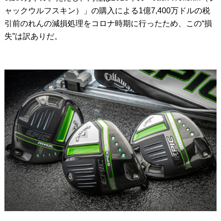
ャックウルフスキン）」の購入による1億7,400万ドルの税
引前のれんの減損処理をコロナ時期に行ったため、この“損
失”は訳ありだ。