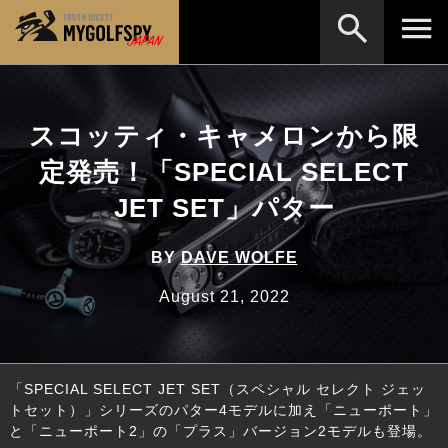
MOST WANTED
テストランキング
スコッティ・キャメロンから限
検索
NEW RELEASES
新製品情報
定発売！「SPECIAL SELECT
HOW TO
ゴルフ上達・実践テクニック
※メーカー名やクラブ名など、検索したい事柄を入
JET SET」パター
力してください。
LAB
テスト・データ検証
BY
DAVE WOLFE
Golf News
ゴルフニュース
August 21, 2022
REVIEWS
製品レビュー
DRIVERS
ドライバー
「SPECIAL SELECT JET SET（スペシャル セレクト ジェッ
FAIRWAY WOODS
フェアウェイウッド
トセット）」シリーズのパター4モデルに加え「ニューポート」
と「ニューポート2」の「プラス」バージョン2モデルも登場。
HYBRIDS
ハイブリッド