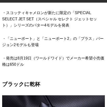
IRONS
アイアン
・スコッティキャメロンが新たに限定の「SPECIAL
WEDGES
ウェッジ
SELECT JET SET（スペシャル セレクト ジェットセッ
ト）」シリーズのパター4モデルを発表
PUTTERS
パター
OTHER
・「ニューポート」と「ニューポート2」の「プラス」バー
その他
ジョン2モデルも登場
Editor’s Picks
編集部のおすすめ
Our Team
・発売は8月19日（ワールドワイド）でメーカー希望小売価
私たちのチーム
格は650ドル
Our Mission
私たちの使命
ABOUT US
MyGolfSpyJapanとは？
ブラックに乾杯