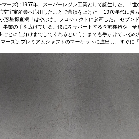
ーマーズは1957年、スーパーレジン工業として誕生した。「
空宇宙産業へ応用したことで業績を上げた。 1970年代に炭
は小惑星探査機「はやぶさ」プロジェクトに参画した。 セブン
、事業の手を広げている。快眠をサポートする医療機器や、全自
主ごとに仕分けまでしてくれるという）までも手がけているの
リーマーズはプレミアムシャフトのマーケットに進出し、すぐに