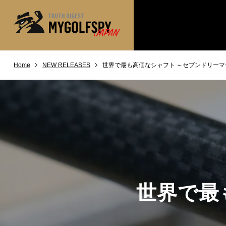
Home
NEW RELEASES
世界で最も高価なシャフト ～セブンドリーマ
MOST WANTED
テストランキング
NEW RELEASES
新製品情報
※メーカー
HOW TO
ゴルフ上達・実践テクニック
LAB
テスト・データ検証
Golf News
ゴルフニュース
REVIEWS
製品レビュー
世界で最
DRIVERS
ドライバー
FAIRWAY WOODS
フェアウェイウッド