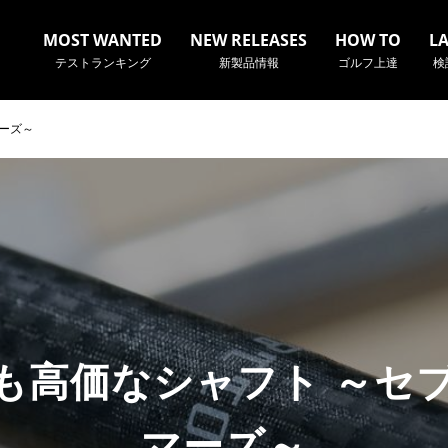
MOST WANTED
NEW RELEASES
HOW TO
L
テストランキング
新製品情報
ゴルフ上達
検
ーズ～
名やクラブ名など、検索したい事柄を入力してください。
も高価なシャフト ～セ
マーズ～