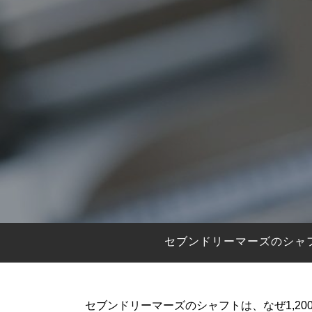
HYBRIDS
ハイブリッド
IRONS
アイアン
WEDGES
ウェッジ
PUTTERS
パター
OTHER
その他
Editor’s Picks
編集部のおすすめ
Our Team
私たちのチーム
Our Mission
私たちの使命
セブンドリーマーズのシャフ
ABOUT US
MyGolfSpyJapanとは？
セブンドリーマーズのシャフトは、なぜ1,20