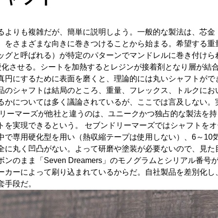
るよりも複雑だが、簡単に説明しよう。一般的な製法は、芯金
）をさまざまな向きに巻きつけることから始まる。希望する重
ッグと呼ばれる）が特定のパターンでマンドレルに巻き付けら
硬化させる。シートを加熱するとレジンが接着剤となり層が結
真円にするために表面を磨くと、理論的には丸いシャフトがで
品のシャフトは結局のところ、重量、フレックス、トルクにお
るかについては多く議論されているが、ここでは言及しない。
ドリーマーズが他社と違うのは、ユニークかつ独占的な製法を
トを実現できるという。 セブンドリーマーズではシャフトを
中で専用硬化型を用い（熱収縮テープは使用しない）、6～10
全に丸く凹凸がない。よって研磨や塗装が必要ないので、見た
のまま「Seven Dreamers」のモノグラムとシリアル番
ーカーによって刷り込まれているからだ。自社製品を差別化し
套手段だ。