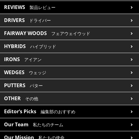
REVIEWS
製品レビュー
IRONS
アイアン
DRIVERS
ドライバー
WEDGES
ウェッジ
FAIRWAY WOODS
フェアウェイウッド
PUTTERS
パター
HYBRIDS
ハイブリッド
OTHER
その他
IRONS
アイアン
Editor’s Picks
編集部のおすすめ
WEDGES
ウェッジ
Our Team
私たちのチーム
PUTTERS
パター
Our Mission
私たちの使命
OTHER
その他
ABOUT US
MyGolfSpyJapanとは？
Editor’s Picks
編集部のおすすめ
Our Team
私たちのチーム
Our Mission
私たちの使命