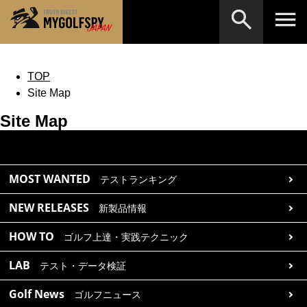
MOST WANTED
テストランキング
TOP
Site Map
検索
NEW RELEASES
新製品情報
Site Map
HOW TO
ゴルフ上達・実践テクニック
※メーカー名やクラブ名など、検索したい事柄を入
力してください。
LAB
テスト・データ検証
MOST WANTED
テストランキング
Golf News
ゴルフニュース
NEW RELEASES
新製品情報
REVIEWS
製品レビュー
HOW TO
ゴルフ上達・実践テクニック
DRIVERS
ドライバー
LAB
テスト・データ検証
FAIRWAY WOODS
フェアウェイウッド
Golf News
ゴルフニュース
HYBRIDS
ハイブリッド