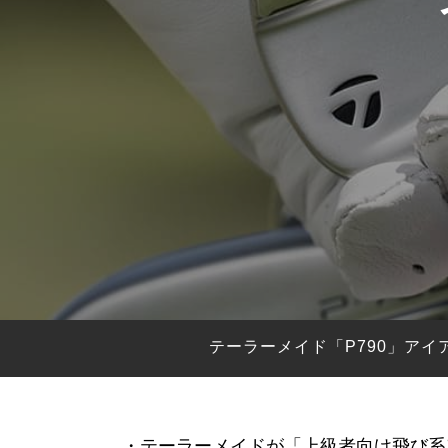
HYBRIDS
ハイブリッド
IRONS
アイアン
WEDGES
ウェッジ
PUTTERS
パター
OTHER
その他
Editor’s Picks
編集部のおすすめ
Our Team
私たちのチーム
Our Mission
私たちの使命
テーラーメイド「P790」ア
ABOUT US
MyGolfSpyJapanとは？
・テーラーメイドが「上級者向け飛び系