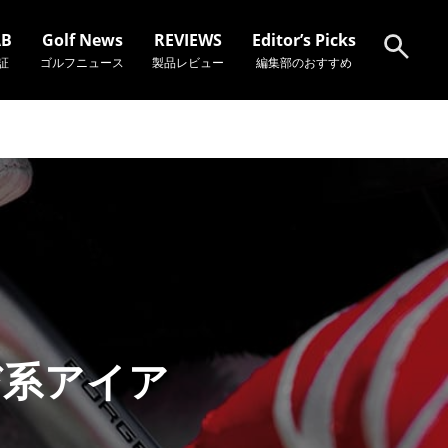
AB
Golf News
REVIEWS
Editor’s Picks
証
ゴルフニュース
製品レビュー
編集部のおすすめ
検索
び系アイア
」