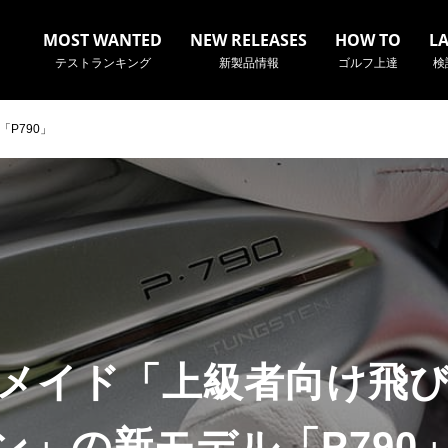
MOST WANTED
NEW RELEASES
HOW TO
L
テストランキング
新製品情報
ゴルフ上達
検
P790」
名やクラブ名など、検索したい事柄を入力してください。
メイド「上級者向け飛
ン」の新モデル「P790