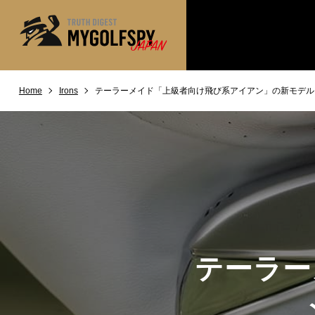
Home
Irons
テーラーメイド「上級者向け飛び系アイアン」の新モデル「
MOST WANTED
テストランキング
NEW RELEASES
新製品情報
※メーカー
HOW TO
ゴルフ上達・実践テクニック
LAB
テスト・データ検証
Golf News
ゴルフニュース
REVIEWS
製品レビュー
テーラー
DRIVERS
ドライバー
FAIRWAY WOODS
フェアウェイウッド