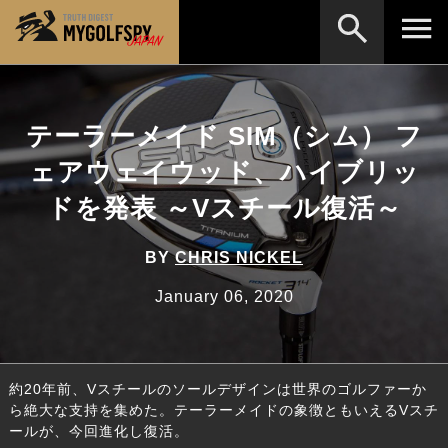
MOST WANTED
テストランキング
テーラーメイド SIM（シム） フ
検索
NEW RELEASES
新製品情報
ェアウェイウッド、ハイブリッ
HOW TO
ゴルフ上達・実践テクニック
※メーカー名やクラブ名など、検索したい事柄を入
ドを発表 ～Vスチール復活～
力してください。
LAB
テスト・データ検証
BY
CHRIS NICKEL
Golf News
ゴルフニュース
January 06, 2020
REVIEWS
製品レビュー
DRIVERS
ドライバー
約20年前、Vスチールのソールデザインは世界のゴルファーか
FAIRWAY WOODS
フェアウェイウッド
ら絶大な支持を集めた。テーラーメイドの象徴ともいえるVスチ
ールが、今回進化し復活。
HYBRIDS
ハイブリッド