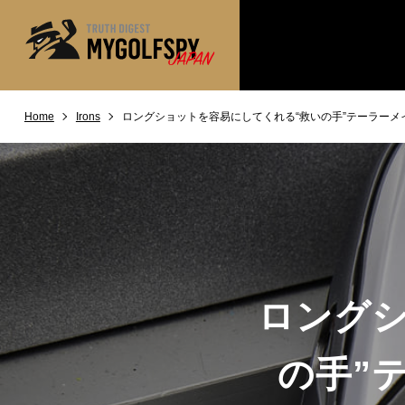
Home
Irons
ロングショットを容易にしてくれる“救いの手”テーラーメイ
MOST WANTED
テストランキング
NEW RELEASES
新製品情報
※メーカー
HOW TO
ゴルフ上達・実践テクニック
LAB
テスト・データ検証
Golf News
ゴルフニュース
ロングシ
REVIEWS
製品レビュー
DRIVERS
ドライバー
の手”
FAIRWAY WOODS
フェアウェイウッド