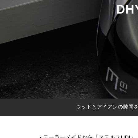
D
HYBRIDS
ハイブリッド
IRONS
アイアン
WEDGES
ウェッジ
PUTTERS
パター
OTHER
その他
Editor’s Picks
編集部のおすすめ
Our Team
私たちのチーム
Our Mission
私たちの使命
ウッドとアイアンの隙間を
ABOUT US
MyGolfSpyJapanとは？
・テーラーメイドから「ステルスUDI」