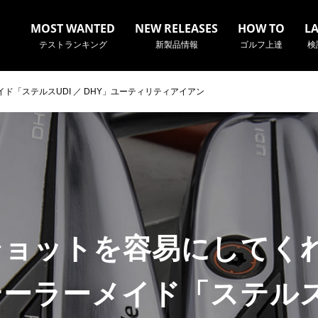
MOST WANTED
NEW RELEASES
HOW TO
L
テストランキング
新製品情報
ゴルフ上達
検
ド「ステルスUDI ／ DHY」ユーティリティアイアン
名やクラブ名など、検索したい事柄を入力してください。
ョットを容易にしてく
テーラーメイド「ステルスU