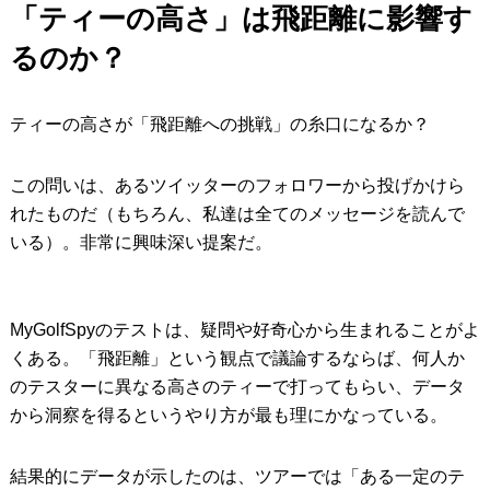
「ティーの高さ」は飛距離に影響す
IRONS
アイアン
るのか？
WEDGES
ウェッジ
ティーの高さが「飛距離への挑戦」の糸口になるか？
PUTTERS
パター
OTHER
その他
この問いは、あるツイッターのフォロワーから投げかけら
れたものだ（もちろん、私達は全てのメッセージを読んで
Editor’s Picks
編集部のおすすめ
いる）。非常に興味深い提案だ。
Our Team
私たちのチーム
Our Mission
私たちの使命
MyGolfSpyのテストは、疑問や好奇心から生まれることがよ
ABOUT US
くある。「飛距離」という観点で議論するならば、何人か
MyGolfSpyJapanとは？
のテスターに異なる高さのティーで打ってもらい、データ
から洞察を得るというやり方が最も理にかなっている。
結果的にデータが示したのは、ツアーでは「ある一定のテ