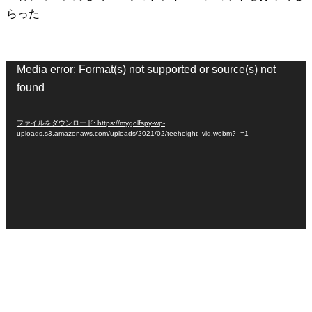
らった
動
Media error: Format(s) not supported or source(s) not
画
found
プ
レ
ファイルをダウンロード: https://mygolfspy-wp-
ー
uploads.s3.amazonaws.com/uploads/2021/02/teeheight_vid.webm?_=1
ヤ
ー