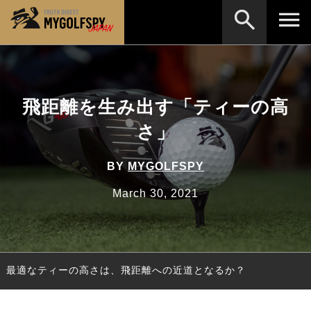
MOST WANTED
テストランキング
検索
NEW RELEASES
飛距離を生み出す「ティーの高
新製品情報
さ」
HOW TO
ゴルフ上達・実践テクニック
※メーカー名やクラブ名など、検索したい事柄を入
力してください。
LAB
テスト・データ検証
BY
MYGOLFSPY
Golf News
ゴルフニュース
March 30, 2021
REVIEWS
製品レビュー
DRIVERS
ドライバー
最適なティーの高さは、飛距離への近道となるか？
FAIRWAY WOODS
フェアウェイウッド
HYBRIDS
ハイブリッド