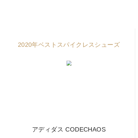
IRONS
アイアン
WEDGES
ウェッジ
PUTTERS
パター
2020年ベストスパイクレスシューズ
OTHER
その他
Editor’s Picks
編集部のおすすめ
Our Team
私たちのチーム
Our Mission
私たちの使命
ABOUT US
MyGolfSpyJapanとは？
アディダス CODECHAOS