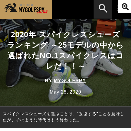
MOST WANTED
テストランキング
2020年 スパイクレスシューズ
検索
NEW RELEASES
ランキング ～25モデルの中から
新製品情報
選ばれたNO.1スパイクレスはコ
HOW TO
ゴルフ上達・実践テクニック
※メーカー名やクラブ名など、検索したい事柄を入
力してください。
レだ！！～
LAB
テスト・データ検証
Golf News
ゴルフニュース
BY
MYGOLFSPY
REVIEWS
May 28, 2020
製品レビュー
DRIVERS
ドライバー
スパイクレスシューズを選ぶことは、“妥協する”ことを意味し
FAIRWAY WOODS
フェアウェイウッド
たが、そのような時代はもう終わった。
HYBRIDS
ハイブリッド