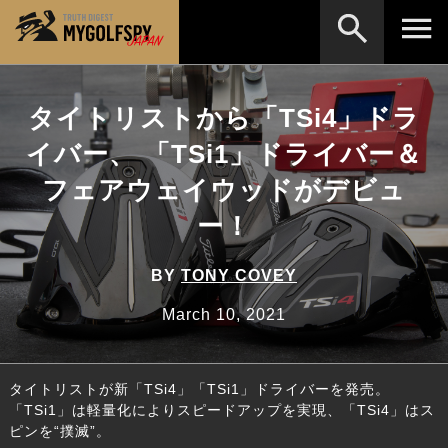
MOST WANTED
テストランキング
タイトリストから「TSi4」ドラ
検索
NEW RELEASES
イバー、 「TSi1」ドライバー＆
新製品情報
フェアウェイウッドがデビュ
HOW TO
ゴルフ上達・実践テクニック
※メーカー名やクラブ名など、検索したい事柄を入
力してください。
ー！
LAB
テスト・データ検証
Golf News
ゴルフニュース
BY
TONY COVEY
REVIEWS
March 10, 2021
製品レビュー
DRIVERS
ドライバー
タイトリストが新「TSi4」「TSi1」ドライバーを発売。
FAIRWAY WOODS
フェアウェイウッド
「TSi1」は軽量化によりスピードアップを実現、「TSi4」はス
ピンを“撲滅”。
HYBRIDS
ハイブリッド