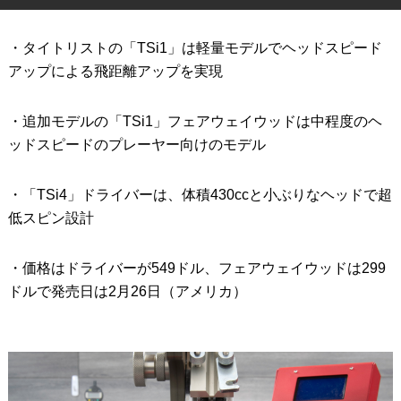
IRONS
アイアン
・タイトリストの「TSi1」は軽量モデルでヘッドスピード
WEDGES
ウェッジ
アップによる飛距離アップを実現
PUTTERS
パター
・追加モデルの「TSi1」フェアウェイウッドは中程度のヘ
OTHER
ッドスピードのプレーヤー向けのモデル
その他
Editor’s Picks
編集部のおすすめ
・「TSi4」ドライバーは、体積430ccと小ぶりなヘッドで超
Our Team
低スピン設計
私たちのチーム
Our Mission
私たちの使命
・価格はドライバーが549ドル、フェアウェイウッドは299
ドルで発売日は2月26日（アメリカ）
ABOUT US
MyGolfSpyJapanとは？