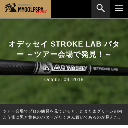
MOST WANTED
テストランキング
検索
NEW RELEASES
オデッセイ STROKE LAB パタ
新製品情報
ー ～ツアー会場で発見！～
HOW TO
ゴルフ上達・実践テクニック
※メーカー名やクラブ名など、検索したい事柄を入
力してください。
LAB
テスト・データ検証
BY
DAVE WOLFE
Golf News
ゴルフニュース
October 04, 2018
REVIEWS
製品レビュー
DRIVERS
ドライバー
ツアー会場でプロの練習を見ていると、たまたまグリーンの向
FAIRWAY WOODS
フェアウェイウッド
こう側に黒と黄色のパターがたくさん置いてあるのが見えた。
HYBRIDS
ハイブリッド