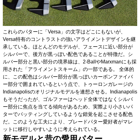
これらのパターに「Versa」の文字はどこにもないが、
Versa特有のコントラストの強いアライメントデザインを継
承している。ほとんどのモデルが、フェースに近い部分が
シルバーで、後方が黒っぽい配色であることが特徴だ。シ
ルバー部分と黒い部分の境界線は、2-BallやMarxmanにも採
用された「アライメントスキーム」の一部である。 全体的
に、この配色はシルバー部分が黒っぽいカーボンファイバ
ー部分で囲まれているという点で、トゥーロンガレージの
Indianapolisのオリジナルモデルを連想させる。Indianapolis
もそうだったが、ゴルファーはヘッド全体ではなくシルバ
ー部分に焦点を当てる傾向があるため、実際より小さいパ
ターでパッティングしているような錯覚を起こさせる配色
だ。このような工夫により、ブレードパター愛好者がマレ
ットに移行しやすいように考えられている。
新モデルと昔の愛用パター