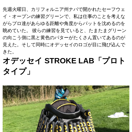
先週火曜日、カリフォルニア州ナパで開かれたセーフウェ
IRONS
アイアン
イ・オープンの練習グリーンで、私は仕事のことを考えな
WEDGES
ウェッジ
がらプロ達があらゆる距離や角度からパットを沈めるのを
眺めていた。 彼らの練習を見ていると、たまたまグリーン
PUTTERS
パター
の向こう側に黒と黄色のパターがたくさん置いてあるのが
見えた。そして同時にオデッセイのロゴが目に飛び込んで
OTHER
その他
きた。
オデッセイ STROKE LAB
「プロト
Editor’s Picks
編集部のおすすめ
タイプ」
Our Team
私たちのチーム
Our Mission
私たちの使命
ABOUT US
MyGolfSpyJapanとは？