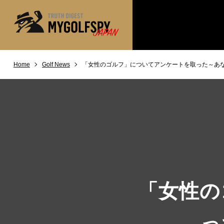
Home
Golf News
「女性のゴルフ」についてアンケートを取った～あ
MOST WANTED
テストランキング
NEW RELEASES
新製品情報
※メーカー
HOW TO
ゴルフ上達・実践テクニック
LAB
テスト・データ検証
Golf News
ゴルフニュース
REVIEWS
製品レビュー
「女性の
DRIVERS
ドライバー
FAIRWAY WOODS
っ
フェアウェイウッド