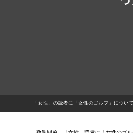
HYBRIDS
ハイブリッド
IRONS
アイアン
WEDGES
ウェッジ
PUTTERS
パター
OTHER
その他
Editor’s Picks
編集部のおすすめ
Our Team
私たちのチーム
Our Mission
私たちの使命
「女性」の読者に「女性のゴルフ」につい
ABOUT US
MyGolfSpyJapanとは？
数週間前、「女性」読者に「女性のゴル