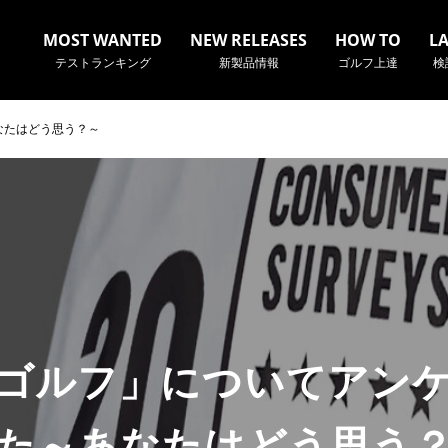
MOST WANTED
NEW RELEASES
HOW TO
L
テストランキング
新製品情報
ゴルフ上達
検
なたはどう思う？～
名やクラブ名など、検索したい事柄を入力してください。
ゴルフ」についてアン
た～あなたはどう思う