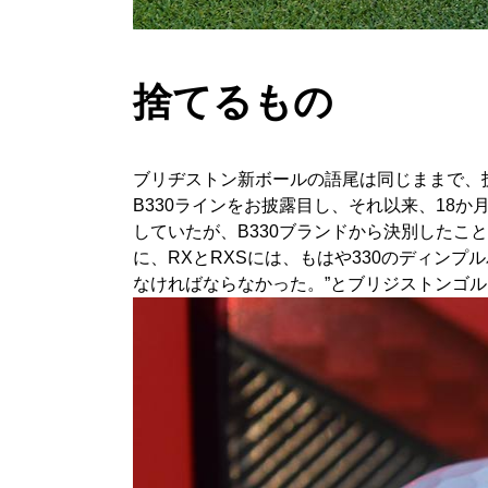
捨てるもの
ブリヂストン新ボールの語尾は同じままで、技
B330ラインをお披露目し、それ以来、18
していたが、B330ブランドから決別したこ
に、RXとRXSには、もはや330のディンプ
なければならなかった。”とブリジストンゴル