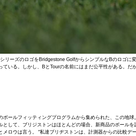
ーズのロゴをBridgestone GolfからシンプルなBのロゴ
いる。しかし、BとTourの名前にはまだ公平性がある。だから
のボールフィッティングプログラムから集められた、この地球
ルとして、ブリジストンはほとんどの場合、新商品のボールを
とメロウは言う。 “私達ブリヂストンは、計測器からの比較デ