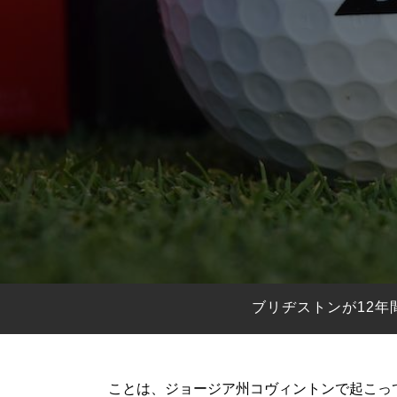
HYBRIDS
ハイブリッド
IRONS
アイアン
WEDGES
ウェッジ
PUTTERS
パター
OTHER
その他
Editor’s Picks
編集部のおすすめ
Our Team
私たちのチーム
Our Mission
私たちの使命
ブリヂストンが12年
ABOUT US
MyGolfSpyJapanとは？
ことは、ジョージア州コヴィントンで起こってい