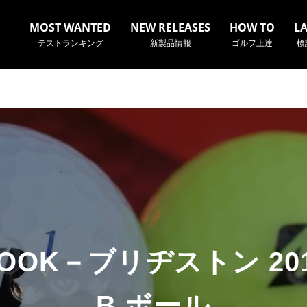
MOST WANTED
NEW RELEASES
HOW TO
L
テストランキング
新製品情報
ゴルフ上達
検
名やクラブ名など、検索したい事柄を入力してください。
 LOOK－ブリヂストン 201
B ボール