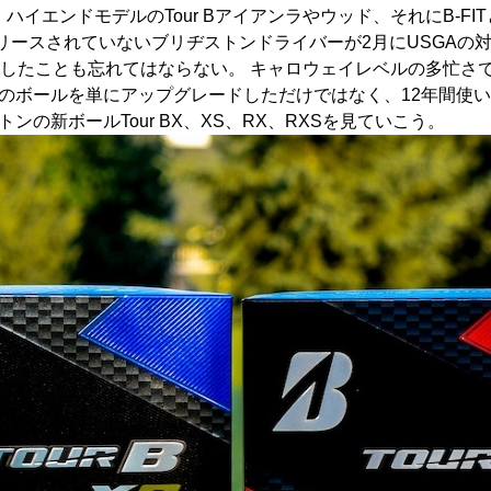
、ハイエンドモデルのTour Bアイアンラやウッド、それにB-
リースされていないブリヂストンドライバーが2月にUSGAの
約したことも忘れてはならない。 キャロウェイレベルの多忙さ
のボールを単にアップグレードしただけではなく、12年間使い
の新ボールTour BX、XS、RX、RXSを見ていこう。