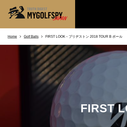
Home
Golf Balls
FIRST LOOK－ブリヂストン 2018 TOUR B ボール
MOST WANTED
テストランキング
NEW RELEASES
新製品情報
※メーカー
HOW TO
ゴルフ上達・実践テクニック
LAB
テスト・データ検証
Golf News
ゴルフニュース
REVIEWS
製品レビュー
FIRST
DRIVERS
ドライバー
FAIRWAY WOODS
フェアウェイウッド