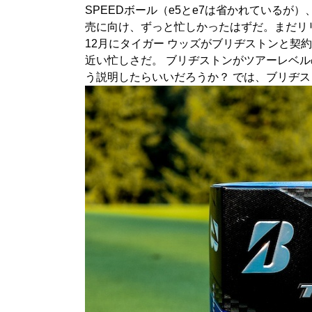
SPEEDボール（e5とe7は省かれているが）
売に向け、ずっと忙しかったはずだ。まだリ
12月にタイガー ウッズがブリヂストンと契
近い忙しさだ。 ブリヂストンがツアーレベル
う説明したらいいだろうか？ では、ブリヂストン