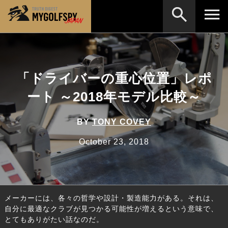
MOST WANTED
テストランキング
検索
NEW RELEASES
「ドライバーの重心位置」レポ
新製品情報
ート ～2018年モデル比較～
HOW TO
ゴルフ上達・実践テクニック
※メーカー名やクラブ名など、検索したい事柄を入
力してください。
LAB
テスト・データ検証
BY
TONY COVEY
Golf News
ゴルフニュース
October 23, 2018
REVIEWS
製品レビュー
DRIVERS
ドライバー
メーカーには、各々の哲学や設計・製造能力がある。それは、
FAIRWAY WOODS
フェアウェイウッド
自分に最適なクラブが見つかる可能性が増えるという意味で、
とてもありがたい話なのだ。
HYBRIDS
ハイブリッド