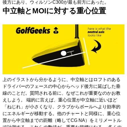
後方にあり、ウィルソンC300が最も前方にあった。
中立軸とMOI
に対する重心位置
上のイラストから分かるように、中立軸とはロフトのある
ドライバーのフェースの中心からヘッド後方に延ばした垂
線のことだ。質問される前に、なぜこれが重要なのかお教
えしよう。 端的に言えば、重心位置が中立軸に近いほど
「ねじれ」が小さくなり、クラブからボールへより効率的
にエネルギーが移動する。他のチャートと同様に、重心位
置から中立軸までの距離（略してCG NA）をミリメートル