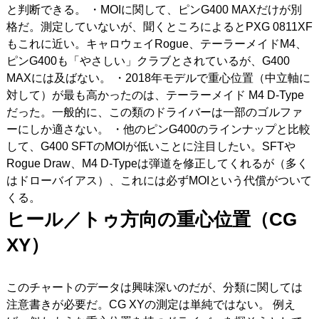
と判断できる。 ・MOIに関して、ピンG400 MAXだけが別
格だ。測定していないが、聞くところによるとPXG 0811XF
もこれに近い。キャロウェイRogue、テーラーメイドM4、
ピンG400も「やさしい」クラブとされているが、G400
MAXには及ばない。 ・2018年モデルで重心位置（中立軸に
対して）が最も高かったのは、テーラーメイド M4 D-Type
だった。一般的に、この類のドライバーは一部のゴルファ
ーにしか適さない。 ・他のピンG400のラインナップと比較
して、G400 SFTのMOIが低いことに注目したい。SFTや
Rogue Draw、M4 D-Typeは弾道を修正してくれるが（多く
はドローバイアス）、これには必ずMOIという代償がついて
くる。
ヒール／トゥ方向の重心位置（CG
XY
）
このチャートのデータは興味深いのだが、分類に関しては
注意書きが必要だ。CG XYの測定は単純ではない。 例え