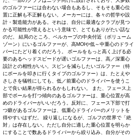
た、一部のクラブはニッチ向けに設計されており、大多数
のゴルファーには合わない場合もあるし、そもそも重心位
置に正解も不正解もない。メーカーには、各々の哲学や設
計・製造能力がある。それは、自分に最適なクラブが見つ
かる可能性が増えるという意味で、とてもありがたい話な
のだ。 結局のところ、ベルカーブの中央付近（ボリューム
ゾーン）にいるゴルファーが、高MOIや低～中重心のドライ
バーにたどり着くのだろう。 ボールをもっと高く上げる必
要のあるヘッドスピードが遅いゴルファーは、高／深重心
設計との相性がいい。スピンを減らしたいゴルファー（特
にボールを叩きに行くタイプのゴルファー）は、たとえや
さしさを犠牲にしても、低／前重心のドライバーを使うこ
とで良い結果が得られるかもしれない。 また、フェース上
部でボールを打つ傾向のあるゴルファーは、重心位置が高
めのドライバーがいいだろう。反対に、フェース下部で打
つ癖があるゴルファーは、低重心ドライバーのメリットを
得やすいはずだ。 繰り返しになるが、ゴルフの世界で「絶
対」は存在しない。ただし自分に適した重心位置を明らか
にすることで数あるドライバーから絞り込み、自分がその