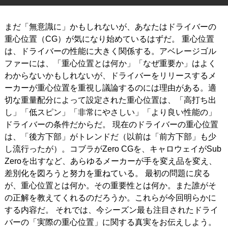
IRONS
アイアン
まだ「無意識に」かもしれないが、あなたはドライバーの
WEDGES
重心位置（CG）が気になり始めているはずだ。 重心位置
ウェッジ
は、ドライバーの性能に大きく関係する。アベレージゴル
PUTTERS
パター
ファーには、「重心位置とは何か」「なぜ重要か」はよく
わからないかもしれないが、ドライバーをリリースするメ
OTHER
その他
ーカーが重心位置を重視し議論するのには理由がある。適
切な重量配分によって設定された重心位置は、「高打ち出
Editor’s Picks
編集部のおすすめ
し」「低スピン」「非常にやさしい」「より良い性能の」
Our Team
ドライバーの条件だからだ。 現在のドライバーの重心位置
私たちのチーム
は、「後方下部」がトレンドだ（以前は「前方下部」も少
Our Mission
私たちの使命
し流行ったが）。コブラがZero CGを、キャロウェイがSub
Zeroを出すなど、あらゆるメーカーが手を変え品を変え、
ABOUT US
MyGolfSpyJapanとは？
差別化を図ろうと努力を重ねている。 最初の問題に戻る
が、重心位置とは何か。その重要性とは何か。また誰がそ
の正解を教えてくれるのだろうか。これらが今回明らかに
する内容だ。 それでは、今シーズン最も注目されたドライ
バーの「実際の重心位置」に関する真実をお伝えしよう。