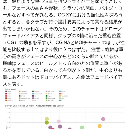
ば、似たような重心位置を持つドライバーを探そうとして
も、フェースの高さや形状、クラウンの湾曲、バルジ・ロ
ールなどすべてが異なる。CG XYにおける類似性を探ろう
とすると、各クラブが持つ設計要素によって異なる結果が
出てしまいかねない。そのため、このチャートはドロー／
フェードバイアスと同様、クラブのX軸に沿った重心位置
（CG）の動きを示すが、CG NAとMOIチャートのほうが性
能を比較する上ではより役に立つはずだ。 注意：縦軸は重
心の高さがフェースの中心からどのくらい離れているか、
横軸はフェースのヒール／トゥ方向のどの位置に重心があ
るかを表している。向かって左側がトゥ側だ。中心より右
側にあるドットはドローバイアス、左側はフェードバイア
スを表す。