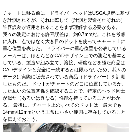
チャートに移る前に、ドライバーヘッドはUSGA規定に基づ
き計測されるが、それに際して（計測と製造それぞれの）
許容誤差が適用されることをまず理解する必要がある。
我々の測定における許容誤差は、約0.7mmだ。これを考慮
に入れ、点ではなく大き目のドットを使ってチャート上に
重心位置を表した。 ドライバーの重心位置を公表している
メーカーは、ほとんどがCADデザイン上での測定を基本と
している。製造や組み立て、溶接、研磨などを経た商品は
CADデザインと完全に一致するとは限らないため、我々の
データは実際に販売されている商品（ドライバー）を計測
したものだ。 ドットがチャートのどこに位置しているか、
また互いの位置関係を確認することで、特定のヘッド同士
が似た（あるいは異なる）性能を持っていることがわか
る。 最後に、チャート上のすべてのドットは、最大でも
14mm☓12mmという非常に小さい範囲に存在していること
を伝えておこう。