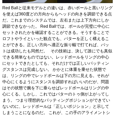
Red Ballと従来モデルとの違いは、赤いボールと黒いリング
を使えば360度どの方向からもヘッドの向きを調節できる点
だ。これまでのシステムでは、左右または上下方向にしか
調節できなかった。 Red Ballでは、ボールが完璧に中心に
セットされたかを確認することができる。そうすることで
ロフトやライといった観点でも、パターを正しく構えるこ
とができる。正しい方向へ適正な振り幅で打てれば、パッ
トは成功したも同然だ。 その技術は、決して誰にでも真似
できる簡単なものではない。レッドボールをリングの中心
にセットできたとしても、それだけでは正しいパッティン
グスタンスは完成しない。 かかとに体重を乗せた状態で
は、リングの中でレッドボールは下の方に見える。それが
中心にくるようにスタンスを調節すればいいのだが、問題
はその状態で腕を下に垂らせばレッドボールはリングの中
心にくる。しかし、これではパターのトゥ側が上がってし
まう。 つまり理想的なパッティングポジションができてい
ないのに、レッドボールは「正しいポジション」と示して
しまうことになるのだ。 これが、この手のアライメントシ