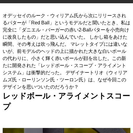
IRONS
アイアン
オデッセイのルーク・ウィリアム氏から次にリリースされ
WEDGES
るパターが「Red Ball」というモデルだと聞いたとき、私は
ウェッジ
完全に「ダニエル・バーガーの赤い2-Ballパターを小売向け
PUTTERS
パター
に改良したもの」だと思い込んでいた。 しかし箱をあけた
瞬間、その考えは吹っ飛んだ。 マレットタイプには違いな
OTHER
その他
いが、前モデルのヘッドの上に描かれた大きな白いボール
の代わりに、小さく輝く赤いボールが顔を出した。この新
Editor’s Picks
編集部のおすすめ
たに開発された「レッドボール・スコープ・アライメント
Our Team
システム」は衝撃的だった。 デザイナートリオ（ウィリア
私たちのチーム
ムズ氏・ローリンソン氏・ツーロン氏）は、なぜ今回この
Our Mission
私たちの使命
デザインを思いついたのだろうか？
レッドボール・アライメントスコー
ABOUT US
MyGolfSpyJapanとは？
プ