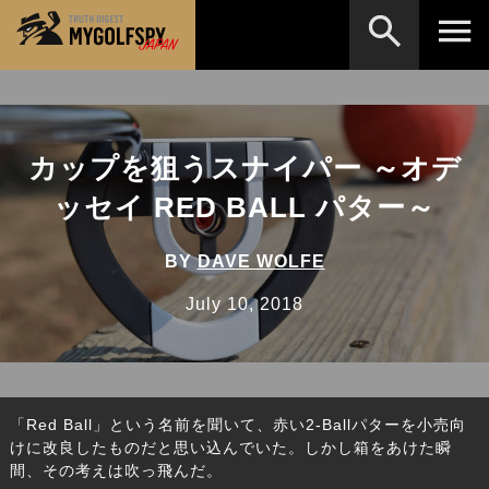
MOST WANTED
テストランキング
検索
NEW RELEASES
カップを狙うスナイパー ～オデ
新製品情報
ッセイ RED BALL パター～
HOW TO
ゴルフ上達・実践テクニック
※メーカー名やクラブ名など、検索したい事柄を入
力してください。
LAB
テスト・データ検証
BY
DAVE WOLFE
Golf News
ゴルフニュース
July 10, 2018
REVIEWS
製品レビュー
DRIVERS
ドライバー
「Red Ball」という名前を聞いて、赤い2-Ballパターを小売向
FAIRWAY WOODS
フェアウェイウッド
けに改良したものだと思い込んでいた。しかし箱をあけた瞬
間、その考えは吹っ飛んだ。
HYBRIDS
ハイブリッド