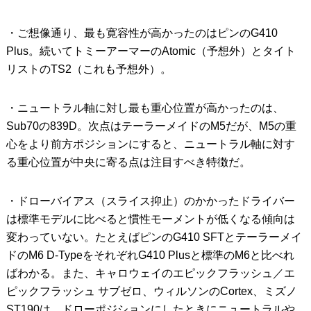
・ご想像通り、最も寛容性が高かったのはピンのG410
Plus。続いてトミーアーマーのAtomic（予想外）とタイト
リストのTS2（これも予想外）。
・ニュートラル軸に対し最も重心位置が高かったのは、
Sub70の839D。次点はテーラーメイドのM5だが、M5の重
心をより前方ポジションにすると、ニュートラル軸に対す
る重心位置が中央に寄る点は注目すべき特徴だ。
・ドローバイアス（スライス抑止）のかかったドライバー
は標準モデルに比べると慣性モーメントが低くなる傾向は
変わっていない。たとえばピンのG410 SFTとテーラーメイ
ドのM6 D-TypeをそれぞれG410 Plusと標準のM6と比べれ
ばわかる。また、キャロウェイのエピックフラッシュ／エ
ピックフラッシュ サブゼロ、ウィルソンのCortex、ミズノ
ST190は、ドローポジションにしたときにニュートラルや