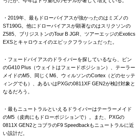
ったが、今年はトゥ重心のモデルが著しく増えている。
・2019年、最もドローバイアスが強かったのはミズノの
ST190G。他にドローバイアスが顕著なのはスリクソンの
Z585、ブリジストンのTour B JGR、ツアーエッジのExotics
EXSとキャロウェイのエピックフラッシュだった。
・フェードバイアスのドライバーを探しているなら、ピン
のG410 Plus（ウェイトはフェードポジション）、テーラー
メイドのM5、同じくM6、ウィルソンのCortex（どのセッテ
ィングでも）、あるいはPXGの0811XF GEN2が検討対象と
なるだろう。
・最もニュートラルといえるドライバーはテーラーメイド
のM5（皮肉にもドローポジションで）。また、PXGの
0811X GEN2とコブラのF9 Speedbackもニュートラルに近
い設計だ。