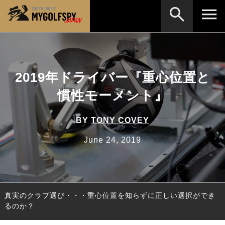
MOST WANTED
テストランキング
検索
NEW RELEASES
2019年ドライバー『重心位置と
新製品情報
慣性モーメント』
HOW TO
ゴルフ上達・実践テクニック
※メーカー名やクラブ名など、検索したい事柄を入
力してください。
LAB
テスト・データ検証
BY
TONY COVEY
Golf News
ゴルフニュース
June 24, 2019
REVIEWS
製品レビュー
DRIVERS
ドライバー
真実のクラブ選び・・・重心位置を知らずに正しい選択ができ
FAIRWAY WOODS
フェアウェイウッド
るのか？
HYBRIDS
ハイブリッド