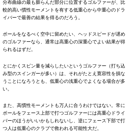
分布曲線の最も膨らんだ部分に位置するゴルファーが、比
較的高い慣性モーメントを有する低重心から中重心のドラ
イバーで最善の結果を得るのだろう。
ボールをなるべく空中に留めたい、ヘッドスピードが遅め
のゴルファーなら、通常は高重心の深重心でよい結果が得
られるはずだ。
とにかくスピン量を減らしたいというゴルファー（打ち込
み型のスインガーが多い）は、それがたとえ寛容性を損な
うことになろうとも、低重心の浅重心でよくなる場合が多
い。
また、高慣性モーメントも万人に合うわけではない。常に
ボールをフェース上部で打つゴルファーには高重心ドライ
バーのほうがいいかもしれないし、逆にフェース下部で打
つ人は低重心のクラブで救われる可能性大だ。