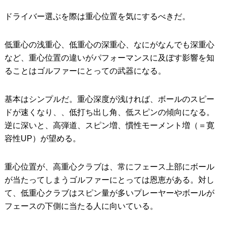
ドライバー選ぶを際は重心位置を気にするべきだ。
IRONS
アイアン
WEDGES
ウェッジ
低重心の浅重心、低重心の深重心、なにがなんでも深重心
など、重心位置の違いがパフォーマンスに及ぼす影響を知
PUTTERS
パター
ることはゴルファーにとっての武器になる。
OTHER
その他
基本はシンプルだ。重心深度が浅ければ、ボールのスピー
Editor’s Picks
編集部のおすすめ
ドが速くなり、、低打ち出し角、低スピンの傾向になる。
Our Team
私たちのチーム
逆に深いと、高弾道、スピン増、慣性モーメント増（＝寛
容性UP）が望める。
Our Mission
私たちの使命
ABOUT US
重心位置が、高重心クラブは、常にフェース上部にボール
MyGolfSpyJapanとは？
が当たってしまうゴルファーにとっては恩恵がある。対し
て、低重心クラブはスピン量が多いプレーヤーやボールが
フェースの下側に当たる人に向いている。