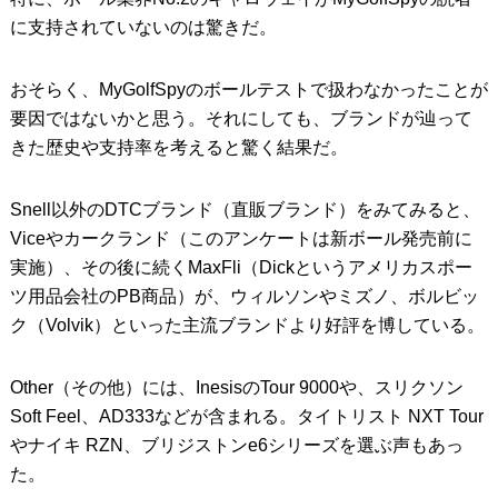
に支持されていないのは驚きだ。
おそらく、MyGolfSpyのボールテストで扱わなかったことが
要因ではないかと思う。それにしても、ブランドが辿って
きた歴史や支持率を考えると驚く結果だ。
Snell以外のDTCブランド（直販ブランド）をみてみると、
Viceやカークランド（このアンケートは新ボール発売前に
実施）、その後に続くMaxFli（Dickというアメリカスポー
ツ用品会社のPB商品）が、ウィルソンやミズノ、ボルビッ
ク（Volvik）といった主流ブランドより好評を博している。
Other（その他）には、InesisのTour 9000や、スリクソン
Soft Feel、AD333などが含まれる。タイトリスト NXT Tour
やナイキ RZN、ブリジストンe6シリーズを選ぶ声もあっ
た。