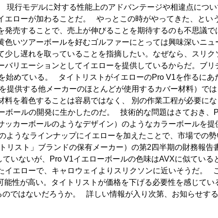
。 現行モデルに対する性能上のアドバンテージや相違点につ
イエローが加わることだ。 やっとこの時がやってきた、とい
を発売することで、売上が伸びることを期待するのも不思議ではな
黄色いツアーボールを好むゴルファーにとっては興味深いニュ
て少し遅れを取っていることを指摘したい。なぜなら、スリク
ーバリエーションとしてイエローを提供しているからだ。ブリ
を始めている。 タイトリストがイエローのPro V1を作るに
を提供する他メーカーのほとんどが使用するカバー材料）では
材料を着色することは容易ではなく、 別の作業工程が必要にな
ローボールの開発に生かしたのだ。 技術的な問題はさておき、Pr
サッカーボールのようなデザイン）のようなカラーボールを提
 Softのようなラインナップにイエローを加えたことで、市場で
イトリスト」ブランドの保有メーカー）の第2四半期の財務報告
ていないが、Pro V1イエローボールの色味はAVXに似てい
たイエローで、キャロウェイよりスリクソンに近いそうだ。 こ
れる可能性が高い。タイトリストが価格を下げる必要性を感じて
れるのではないだろうか。 詳しい情報が入り次第、お知らせす