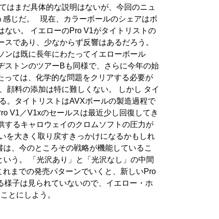
いてはまだ具体的な説明はないが、今回のニュ
う感じだ。 現在、カラーボールのシェアはボ
い。 イエローのPro V1がタイトリストの
ースであり、少なからず反響はあるだろう。
ソンは既に長年にわたってイエローボール
ヂストンのツアーBも同様で、さらに今年の始
あたっては、化学的な問題をクリアする必要が
、顔料の添加は特に難しくない。 しかし タイ
る。タイトリストはAVXボールの製造過程で
o V1／V1xのセールスは最近少し回復してき
供するキャロウェイのクロムソフトの圧力が
の勢いを大きく取り戻すきっかけになるかもしれ
書は、今のところその戦略が機能しているこ
るという。 「光沢あり」と「光沢なし」の中間
れまでの発売パターンでいくと、新しいPro
いる様子は見られていないので、イエロー・ホ
ることにしよう。