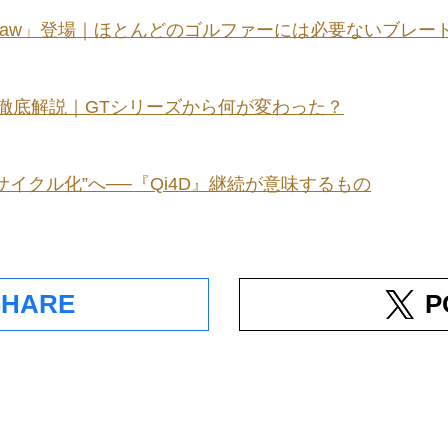
our Raw」登場｜ほとんどのゴルファーには必要ないブレー
徹底解説｜GTシリーズから何が変わった？
イクル化”へ──『Qi4D』継続が意味するもの
SHARE
P