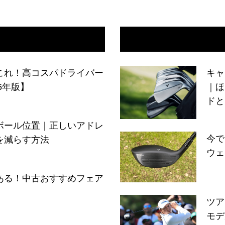
これ！高コスパドライバー
キャ
6年版】
｜ほ
ドと
ボール位置｜正しいアドレ
今で
を減らす方法
ウェ
ある！中古おすすめフェア
ツア
モデ