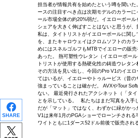
担当者が情報共有を始めたという噂を聞いた
ースの注目すべき点は次期モデルのカラーに
ール市場全体の約20%弱だ。イエローボール
シェアを大きく伸ばすことはないと思うが、
私は、タイトリストがイエローボールに関し
を、またキャロウェイはクロムソフトのカラ
めにはスネルゴルフもMTBでイエローの販売
あった。 熱可塑性ウレタン（イエローボール
トリストが使用する熱硬化性の鋳造ウレタン
その方法を見い出し、今回のPro V1のイエ
てはいるが、イエローやトゥルービス（昔の
強まっていることは確かだ。 AVXやTour
ない。 最近発行されたアクシネット（「タ
とを示している。 私たちはまだ写真を入手し
だが「マット」ではなく、わずかに緑がかっ
V1は来年1月のPGAショーでローンチさ
SHARE
ワイトともに1ダース52ドル前後で販売さ