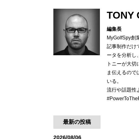
TONY 
編集長
MyGolfS
記事制作だけで
ータを分析し
トニーが大切
ま伝えるので
いる。
流行や話題性よ
#PowerToTheP
最新の投稿
2026/08/06