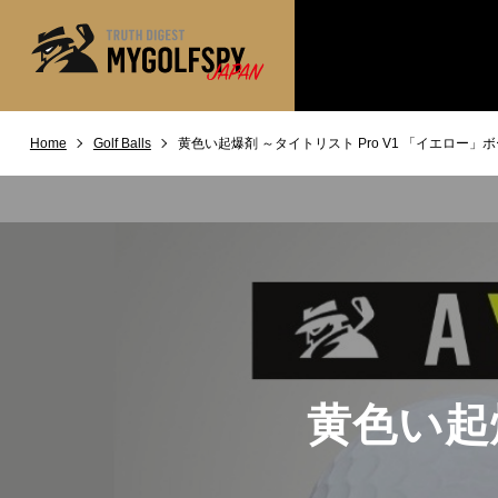
Home
Golf Balls
黄色い起爆剤 ～タイトリスト Pro V1 「イエロー」
MOST WANTED
テストランキング
NEW RELEASES
新製品情報
※メーカー
HOW TO
ゴルフ上達・実践テクニック
LAB
テスト・データ検証
Golf News
ゴルフニュース
REVIEWS
製品レビュー
黄色い起爆
DRIVERS
ドライバー
FAIRWAY WOODS
フェアウェイウッド