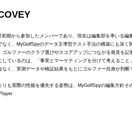
COVEY
py創業初期から参加したメンバーであり、現在は編集部を率いる編
なく、MyGolfSpyのデータ主導型テスト手法の構築にも深
、ゴルファーのクラブ選びやスコアアップにつながる発見を記
にしているのは、「事実とマーケティングを分けて考えること
はなく、実測データや検証結果をもとにゴルファー自身が判断
りも実際の性能を優先する姿勢は、MyGolfSpyの編集方針
layer