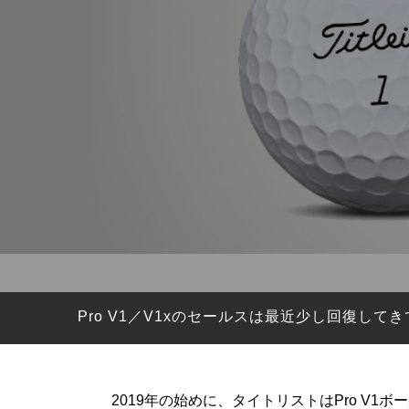
HYBRIDS
ハイブリッド
IRONS
アイアン
WEDGES
ウェッジ
PUTTERS
パター
OTHER
その他
Editor’s Picks
編集部のおすすめ
Our Team
私たちのチーム
Our Mission
私たちの使命
Pro V1／V1xのセールスは最近少し回復
ABOUT US
MyGolfSpyJapanとは？
2019年の始めに、タイトリストはPro V1