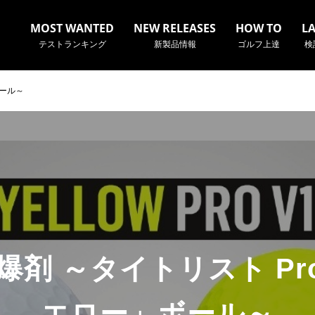
MOST WANTED
NEW RELEASES
HOW TO
L
テストランキング
新製品情報
ゴルフ上達
検
ボール～
名やクラブ名など、検索したい事柄を入力してください。
剤 ～タイトリスト Pro
エロー」ボール～