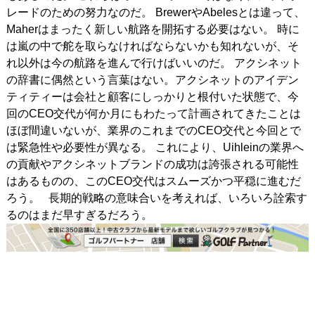
レードのための努力なのだ。 BrewerやAbelesとは違って、
Maherはまったく新しい航路を開拓する必要はない。 時に
は嵐の中で舵を取らなければならないかも知れないが、そ
れ以外は今の航路を進んで行けばいいのだ。 アクシネット
の辞書に偶然という言葉はない。アクシネットのアイデン
ティティーは会社と顧客にしっかりと根付いた状態で、今
回のCEO交代が何か月にもわたって計画されてきたことは
ほぼ間違いないが、業界のこれまでのCEO交代と今回とで
は緊急性や必要性が異なる。 これにより、Uihleinの業界へ
の貢献やアクシネットブランドの成功は誇張される可能性
はあるものの、このCEO交代はスムーズかつ平穏に進むだ
ろう。 長期的戦略の意味合いを考えれば、いろいろ詮索す
るのはまだ早すぎるだろう。