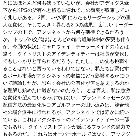
とにはほとんど何も残っていないが、会社がアディダス傘
下からKPSの所有へと移るに連れてこの衝突が収束してい
く兆しがある。 2回、いや3回にわたるリーダーシップの重
大な変化、そして大きく異なる2つの結果。 新しいリーダー
シップの下で、アクシネットから何を期待できるだろう
か。 トップの交代はほとんどの場合組織体制の変更も伴う
が、今回の状況はキャロウェイ、テーラーメイドの時とは
違う。タイトリストのアイデンティティーは社長が交代し
てもしっかりと守られるだろう。ただし、この先も挑戦す
ることはないと言っているわけではない。私たちは変化す
るボール市場がアクシネットの収益にどう影響するかにつ
いて議論したが、恐らく会社の公有化が何を意味するのか
を理解し始めたに過ぎないのだろう。 とは言え、私は急激
な変化を望んでいるわけではない。 ブランドメッセージの
配信方法の最新化やコアゴルファーの囲い込みは、競合他
社の場合派手に行われるが、アクシネットでは静かに続い
ている。これはアクシネットのアイデンティティーの一部
でもあり、 タイトリストファンが感じるブランドの魅力で
もあるのだ。 これらはオーバーホールではなく、アップグ