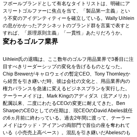
フボールブランドとして有名なタイトリストは、明確にア
スリートゴルファーに焦点を当て、「製品第一主義」とい
う不変のアイデンティティーを確立している。Wally Uihlein
の息がかかったアクシネットのブランド群を言葉で表すと
すれば、「原理原則主義」「一貫性」あたりだろうか。
変わるゴルフ業界
Uihlein氏の退職は、ここ数年のゴルフ用品業界で3番目に注
目すべきリーダーシップの変化を告げるものとなった。
Chip Brewerがキャロウェイの暫定CEO、Tony Thornleyか
ら経営を引き継いだ時、彼は会社の文化と、用品業界内の
権力バランスを急速に変えるビジネスプランを実行した。
テーラーメイドは、Mark Kingのアディダス（北アメリカ）
配属以来、二度にわたるCEOの変更に耐えてきた。Ben
SharpeのCEOとしての任期は、現CEOのDavid Abeles就任
の6ヵ月前に終わっている。過去2年間に渡って、テーラー
メイドはウッド・アイアンの両部門で首位の座を奪われて
いる（小売売上高ベース）。混乱を引き継いだAbelesのも