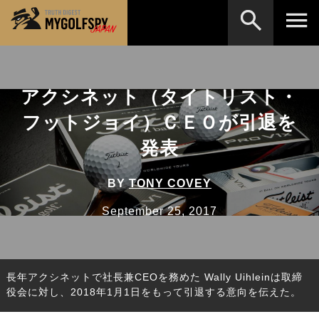
MOST WANTED
テストランキング
アクシネット（タイトリスト・
検索
NEW RELEASES
新製品情報
フットジョイ）ＣＥＯが引退を
HOW TO
ゴルフ上達・実践テクニック
※メーカー名やクラブ名など、検索したい事柄を入
発表
力してください。
LAB
テスト・データ検証
BY
TONY COVEY
Golf News
ゴルフニュース
September 25, 2017
REVIEWS
製品レビュー
DRIVERS
ドライバー
長年アクシネットで社長兼CEOを務めた Wally Uihleinは取締
FAIRWAY WOODS
フェアウェイウッド
役会に対し、2018年1月1日をもって引退する意向を伝えた。
HYBRIDS
ハイブリッド