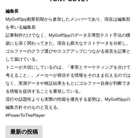
編集長
MyGolfSpy創業初期から参加したメンバーであり、現在は編集部
を率いる編集長
記事制作だけでなく、MyGolfSpyのデータ主導型テスト手法の構
築にも深く関わってきた。現在も膨大なテストデータを分析し、
ゴルファーのクラブ選びやスコアアップにつながる発見を記事と
して届けている。
トニーが大切にしているのは、「事実とマーケティングを分けて
考えること」。メーカーが発信する情報をそのまま伝えるのでは
なく、実測データや検証結果をもとにゴルファー自身が判断でき
る情報を提供することを重視している。
流行や話題性よりも実際の性能を優先する姿勢は、MyGolfSpyの
編集方針そのものと言える。
#PowerToThePlayer
最新の投稿