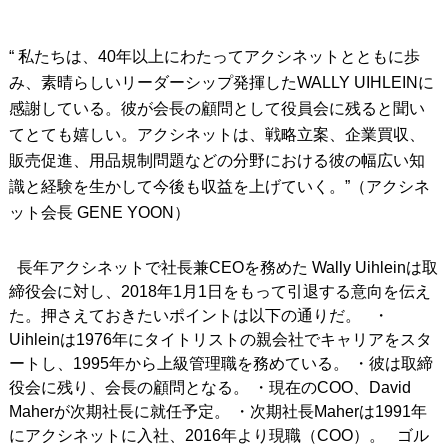
IRONS
アイアン
“ 私たちは、40年以上にわたってアクシネットとともに歩
WEDGES
ウェッジ
み、素晴らしいリーダーシップ発揮したWALLY UIHLEINに
感謝している。彼が会長の顧問として役員会に残ると聞い
PUTTERS
パター
てとても嬉しい。アクシネットは、戦略立案、企業買収、
OTHER
販売促進、用品規制問題などの分野における彼の幅広い知
その他
識と経験を生かして今後も収益を上げていく。”（アクシネ
Editor’s Picks
編集部のおすすめ
ット会長 GENE YOON）
Our Team
私たちのチーム
長年アクシネットで社長兼CEOを務めた Wally Uihleinは取
Our Mission
私たちの使命
締役会に対し、2018年1月1日をもって引退する意向を伝え
た。押さえておきたいポイントは以下の通りだ。 ・
ABOUT US
MyGolfSpyJapanとは？
Uihleinは1976年にタイトリストの親会社でキャリアをスタ
ートし、1995年から上級管理職を務めている。 ・彼は取締
役会に残り、会長の顧問となる。 ・現在のCOO、David
Maherが次期社長に就任予定。 ・次期社長Maherは1991年
にアクシネットに入社、2016年より現職（COO）。 ゴル