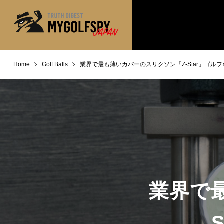
Home
Golf Balls
業界で最も薄いカバーのスリクソン「Z-Star」ゴル
MOST WANTED
テストランキング
NEW RELEASES
新製品情報
※メーカー
HOW TO
ゴルフ上達・実践テクニック
LAB
テスト・データ検証
Golf News
ゴルフニュース
REVIEWS
製品レビュー
業界で
DRIVERS
ドライバー
FAIRWAY WOODS
フェアウェイウッド