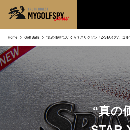
Home
Golf Balls
“真の価格”はいくら？スリクソン「Z-STAR XV」
MOST WANTED
テストランキング
NEW RELEASES
新製品情報
※メーカー
HOW TO
ゴルフ上達・実践テクニック
LAB
テスト・データ検証
Golf News
ゴルフニュース
REVIEWS
製品レビュー
“真の
DRIVERS
ドライバー
FAIRWAY WOODS
STA
フェアウェイウッド