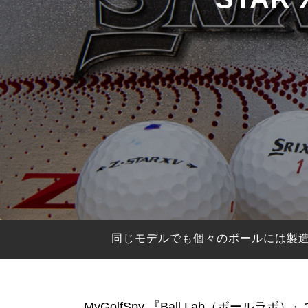
HYBRIDS
ハイブリッド
IRONS
アイアン
WEDGES
ウェッジ
PUTTERS
パター
OTHER
その他
Editor’s Picks
編集部のおすすめ
Our Team
私たちのチーム
Our Mission
私たちの使命
同じモデルでも個々のボールには製
ABOUT US
MyGolfSpyJapanとは？
MyGolfSpy 『Ball Lab（