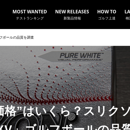
MOST WANTED
NEW RELEASES
HOW TO
L
テストランキング
新製品情報
ゴルフ上達
検
ゴルフボールの品質を調査
名やクラブ名など、検索したい事柄を入力してください。
価格”はいくら？スリクソ
R XV」ゴルフボールの品