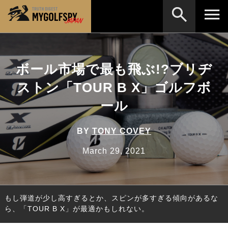
MOST WANTED
テストランキング
ボール市場で最も飛ぶ!?ブリヂ
検索
NEW RELEASES
新製品情報
ストン「TOUR B X」ゴルフボ
HOW TO
ゴルフ上達・実践テクニック
※メーカー名やクラブ名など、検索したい事柄を入
ール
力してください。
LAB
テスト・データ検証
BY
TONY COVEY
Golf News
ゴルフニュース
March 29, 2021
REVIEWS
製品レビュー
DRIVERS
ドライバー
もし弾道が少し高すぎるとか、スピンが多すぎる傾向があるな
FAIRWAY WOODS
フェアウェイウッド
ら、「TOUR B X」が最適かもしれない。
HYBRIDS
ハイブリッド