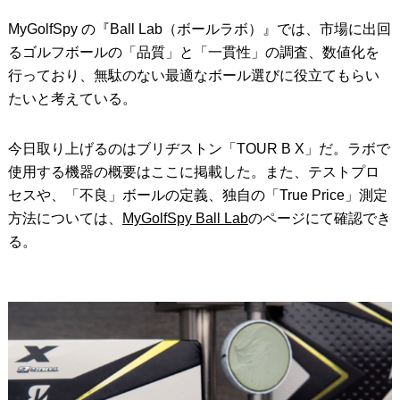
MyGolfSpy の『Ball Lab（ボールラボ）』では、市場に出回
IRONS
アイアン
るゴルフボールの「品質」と「一貫性」の調査、数値化を
WEDGES
ウェッジ
行っており、無駄のない最適なボール選びに役立てもらい
たいと考えている。
PUTTERS
パター
OTHER
その他
今日取り上げるのはブリヂストン「TOUR B X」だ。ラボで
使用する機器の概要はここに掲載した。また、テストプロ
Editor’s Picks
編集部のおすすめ
セスや、「不良」ボールの定義、独自の「True Price」測定
Our Team
方法については、
MyGolfSpy Ball Lab
のページにて確認でき
私たちのチーム
る。
Our Mission
私たちの使命
ABOUT US
MyGolfSpyJapanとは？