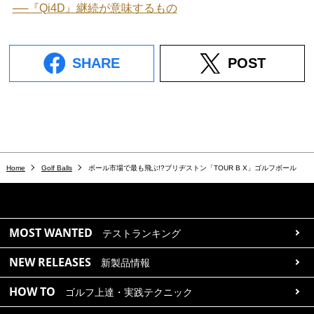
──『Qi4D』継続が意味するもの
SHARE
POST
Home
Golf Balls
ボール市場で最も飛ぶ!?ブリヂストン「TOUR B X」ゴルフボール
MOST WANTED
テストランキング
NEW RELEASES
新製品情報
HOW TO
ゴルフ上達・実践テクニック