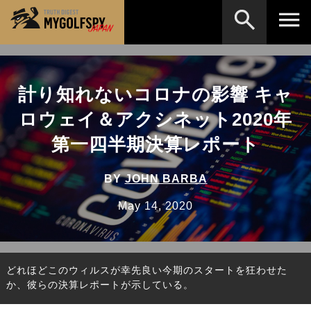
MOST WANTED
テストランキング
計り知れないコロナの影響 キャ
検索
NEW RELEASES
新製品情報
ロウェイ＆アクシネット2020年
HOW TO
ゴルフ上達・実践テクニック
※メーカー名やクラブ名など、検索したい事柄を入
第一四半期決算レポート
力してください。
LAB
テスト・データ検証
BY
JOHN BARBA
Golf News
ゴルフニュース
May 14, 2020
REVIEWS
製品レビュー
DRIVERS
ドライバー
どれほどこのウィルスが幸先良い今期のスタートを狂わせた
FAIRWAY WOODS
フェアウェイウッド
か、彼らの決算レポートが示している。
HYBRIDS
ハイブリッド