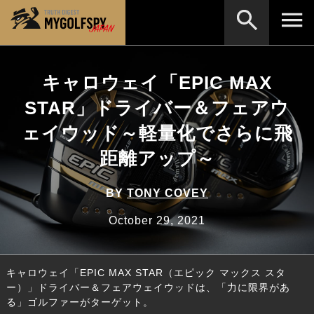
MOST WANTED
テストランキング
キャロウェイ「EPIC MAX
検索
NEW RELEASES
STAR」ドライバー＆フェアウ
新製品情報
ェイウッド～軽量化でさらに飛
HOW TO
ゴルフ上達・実践テクニック
※メーカー名やクラブ名など、検索したい事柄を入
力してください。
距離アップ～
LAB
テスト・データ検証
Golf News
ゴルフニュース
BY
TONY COVEY
REVIEWS
October 29, 2021
製品レビュー
DRIVERS
ドライバー
キャロウェイ「EPIC MAX STAR（エピック マックス スタ
FAIRWAY WOODS
フェアウェイウッド
ー）」ドライバー＆フェアウェイウッドは、「力に限界があ
る」ゴルファーがターゲット。
HYBRIDS
ハイブリッド