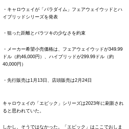
・キャロウェイが「パラダイム」フェアウェイウッドとハ
IRONS
アイアン
イブリッドシリーズを発表
WEDGES
ウェッジ
・狙った距離とバラツキの少なさを約束
PUTTERS
パター
OTHER
その他
・メーカー希望小売価格は、フェアウェイウッドが349.99
ドル（約46,000円）、ハイブリッドが299.99ドル（約
Editor’s Picks
編集部のおすすめ
40,000円）
Our Team
私たちのチーム
・先行販売は1月13日、店頭販売は2月24日
Our Mission
私たちの使命
ABOUT US
MyGolfSpyJapanとは？
キャロウェイの「エピック」シリーズは2023年に刷新され
ると思われていた。
しかし、そうではなかった。「エピック」はここでおしま