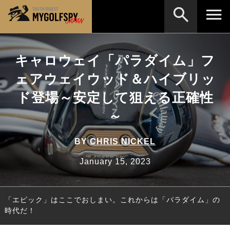
MOST WANTED
テストランキング
キャロウェイ「パラダイム」フ
検索
NEW RELEASES
ェアウェイウッド＆ハイブリッ
新製品情報
ド登場～安定して狙える正確性
HOW TO
ゴルフ上達・実践テクニック
※メーカー名やクラブ名など、検索したい事柄を入
力してください。
～
LAB
テスト・データ検証
Golf News
ゴルフニュース
BY
CHRIS NICKEL
REVIEWS
January 15, 2023
製品レビュー
DRIVERS
ドライバー
「エピック」はここでおしまい。これからは「パラダイム」の
FAIRWAY WOODS
フェアウェイウッド
時代だ！
HYBRIDS
ハイブリッド