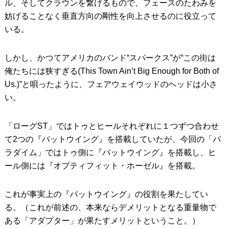
ル、そしてクラウンを繋げるもので、フェースのたわみを
妨げることなく垂直方向の剛性を向上させるのに役立って
いる。
しかし、かつてアメリカのバンド“スパークス”が“この街は
俺たちには狭すぎる(This Town Ain’t Big Enough for Both of
Us.)”と唄ったように、フェアウェイウッドのヘッドは小さ
い。
「ローグST」ではトゥとヒールそれぞれに１つずつ合わせ
て2つの『バットウイング』を搭載していたが、今回の「パ
ラダイム」ではトゥ側に『バットウイング』を搭載し、ヒ
ール側には『オプティフィット・ホーゼル』を搭載。
これが事実上の『バットウイング』の役割を果たしてい
る。（これが前述の、本来ならデメリットとなる重量物で
ある「アダプター」が果たすメリットということ。）