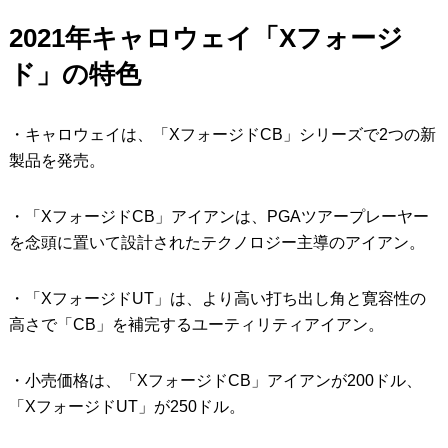
2021年キャロウェイ「Xフォージ
IRONS
アイアン
ド」の特色
WEDGES
ウェッジ
PUTTERS
パター
・キャロウェイは、「XフォージドCB」シリーズで2つの新
OTHER
製品を発売。
その他
Editor’s Picks
編集部のおすすめ
・「XフォージドCB」アイアンは、PGAツアープレーヤー
を念頭に置いて設計されたテクノロジー主導のアイアン。
Our Team
私たちのチーム
Our Mission
私たちの使命
・「XフォージドUT」は、より高い打ち出し角と寛容性の
高さで「CB」を補完するユーティリティアイアン。
ABOUT US
MyGolfSpyJapanとは？
・小売価格は、「XフォージドCB」アイアンが200ドル、
「XフォージドUT」が250ドル。