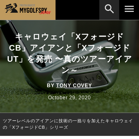
MOST WANTED
テストランキング
キャロウェイ「Xフォージド
検索
NEW RELEASES
CB」アイアンと「Xフォージド
新製品情報
UT」を発売 〜真のツアーアイア
HOW TO
ゴルフ上達・実践テクニック
※メーカー名やクラブ名など、検索したい事柄を入
力してください。
ン～
LAB
テスト・データ検証
Golf News
ゴルフニュース
BY
TONY COVEY
REVIEWS
October 29, 2020
製品レビュー
DRIVERS
ドライバー
ツアーレベルのアイアンに技術の一捻りを加えたキャロウェイ
FAIRWAY WOODS
フェアウェイウッド
の「XフォージドCB」シリーズ
HYBRIDS
ハイブリッド