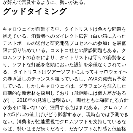
が好んで言及するように、勢いがある。
グッドタイミング
キャロウェイが前進する中、タイトリストは色々な問題を
抱えている。消費者へのダイレクト広告（白い箱に入った
テストボールの送付と研究開発プロセスへの参加）を最低
限に切り詰めている。コストコ社との訴訟問題もある。ク
ロムソフトの存在により、タイトリストは守りの姿勢をと
り、ソフトな打感を念頭においた設計を余儀なくされてい
る。
タイトリストはツアーソフトによってキャロウェイへ
の巻き返しのチャンスを狙っているし、AVXの発売も予定
している。しかしキャロウェイは、グラフェンを注入した
画期的な新素材を採用しており（飛距離には個人差がある
が）、2018年の見通しは明るい。
両社ともに確固たる方針
があるに違いないが、注目する点はまだある。
クロムソフ
トの5ドルの値上げがどう影響するか、現時点では予測でき
ない。消費者が性能重視でクロムソフトを支持しているな
らば、勢いはまだ続くだろう。だがソフトな打感と低価格