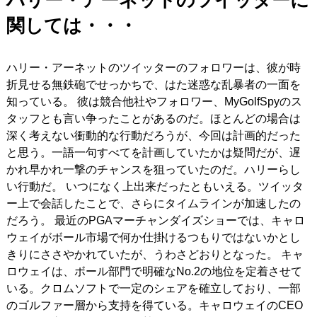
ハリー・アーネットのツイッターに
関しては・・・
ハリー・アーネットのツイッターのフォロワーは、彼が時
折見せる無鉄砲でせっかちで、はた迷惑な乱暴者の一面を
知っている。 彼は競合他社やフォロワー、MyGolfSpyのス
タッフとも言い争ったことがあるのだ。ほとんどの場合は
深く考えない衝動的な行動だろうが、今回は計画的だった
と思う。一語一句すべてを計画していたかは疑問だが、遅
かれ早かれ一撃のチャンスを狙っていたのだ。ハリーらし
い行動だ。 いつになく上出来だったともいえる。ツイッタ
ー上で会話したことで、さらにタイムラインが加速したの
だろう。 最近のPGAマーチャンダイズショーでは、キャロ
ウェイがボール市場で何か仕掛けるつもりではないかとし
きりにささやかれていたが、うわさどおりとなった。 キャ
ロウェイは、ボール部門で明確なNo.2の地位を定着させて
いる。クロムソフトで一定のシェアを確立しており、一部
のゴルファー層から支持を得ている。キャロウェイのCEO