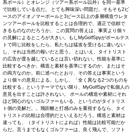
系ボール）とオレンジ（ツアー系ボール以外）を同一基準
で比較している点だ。 とても興味深い問題だ。そもそも2ピ
ースのアイオノマーボールと3ピース以上の多層構造ウレタ
ンツアーボールを比較することは合理的で、適正で信頼で
きるものなのだろうか。 この質問の答えは、事実より個々
の見解によるところが大きい。もしMyGolfSpyがボールテス
トで同じ比較をしたら、私たちは猛攻を受けるに違いない
し、それは当然の報いだと思う。 とはいえ、タイトリスト
の広告が度を越しているとは言い切れない。性能を基準に
比較するべきか、構造と素材を基準にするのか、またはそ
の両方なのか。前に述べたとおり、その答えは事実という
より個々の意見による。しかし、「全く異なる2つのものを
比較する」というテーマでない限り、MyGolfSpyで私個人の
意見を出すことは許されない。
ボールの構造や素材にそれ
ほど関心のないゴルファーもいる、というのがタイトリス
ト側の見解だ。。飛距離と打感のみを重視するなら、タイ
トリストの比較は合理的だといえるだろう。構造と素材は
違っても、（タイトリストによれば）性能は比較可能だか
らだ。言うまでもなくゴルファーは、良く飛んで、ソフト