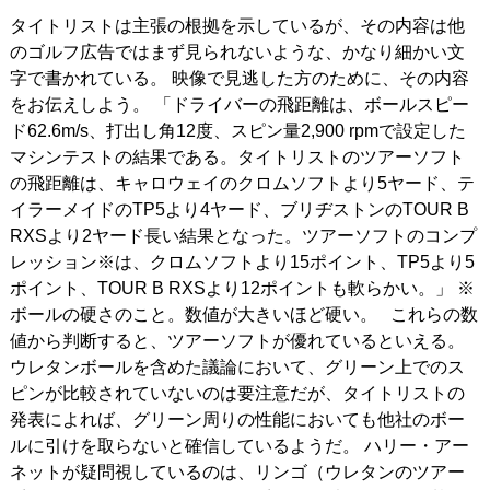
タイトリストは主張の根拠を示しているが、その内容は他
のゴルフ広告ではまず見られないような、かなり細かい文
字で書かれている。 映像で見逃した方のために、その内容
をお伝えしよう。 「ドライバーの飛距離は、ボールスピー
ド62.6m/s、打出し角12度、スピン量2,900 rpmで設定した
マシンテストの結果である。タイトリストのツアーソフト
の飛距離は、キャロウェイのクロムソフトより5ヤード、テ
イラーメイドのTP5より4ヤード、ブリヂストンのTOUR B
RXSより2ヤード長い結果となった。ツアーソフトのコンプ
レッション※は、クロムソフトより15ポイント、TP5より5
ポイント、TOUR B RXSより12ポイントも軟らかい。」 ※
ボールの硬さのこと。数値が大きいほど硬い。 これらの数
値から判断すると、ツアーソフトが優れているといえる。
ウレタンボールを含めた議論において、グリーン上でのス
ピンが比較されていないのは要注意だが、タイトリストの
発表によれば、グリーン周りの性能においても他社のボー
ルに引けを取らないと確信しているようだ。 ハリー・アー
ネットが疑問視しているのは、リンゴ（ウレタンのツアー