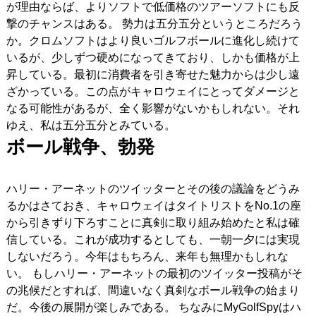
が理由ならば、よりソフトで低価格のツアーソフトにも反
撃のチャンスはある。
勢力は五分五分というところだろう
か。クロムソフトはより良いゴルフボールに進化し続けて
いるが、少しずつ硬めになってきており、しかも価格が上
昇している。最初に消費者を引き寄せた魅力からは少し遠
ざかっている。この点がキャロウェイにとってダメージと
なる可能性があるが、全く影響がないかもしれない。それ
ゆえ、私は五分五分とみている。
ボール戦争、勃発
ハリー・アーネットのツイッターとその後の議論をどうみ
るかはさておき、キャロウェイはタイトリストをNo.1の座
から引きずり下ろすことに真剣に取り組み始めたと私は確
信している。これが成功するとしても、一朝一夕には実現
しないだろう。今年はもちろん、来年も無理かもしれな
い。 もしハリー・アーネットの最初のツイッター投稿がそ
の兆候だとすれば、間違いなく真剣なボール戦争の始まり
だ。今後の展開が楽しみである。 ちなみにMyGolfSpyはハ