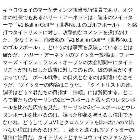
キャロウェイのマーケティング担当執行役員であり、オジ
IRONS
アイアン
オの社長でもあるハリー・アーネットは、週末のツイッタ
WEDGES
ウェッジ
ーで「#1 Ball in Golf™（世界No.１のゴルフボール）」と銘
打つタイトリストに対し、攻撃的なコメントを投げかけ
PUTTERS
パター
た。 少なくとも、商標名の「#1 Ball in Golf™（世界No.１
のゴルフボール）」というのは事実を反映していることは
OTHER
その他
確かだ。 ハリー・アーネットのツイッター投稿は、ファー
マーズ・インシュランス・オープンの大会期間中にタイト
Editor’s Picks
編集部のおすすめ
リストが打ち出した広告に対してのもの。彼の発言がくす
Our Team
私たちのチーム
ぶっていた「ボール戦争」の口火となるのは間違いなさそ
うだ。 ツイッターの内容はこうだ。 「タイトリストの皆、
Our Mission
私たちの使命
調子はどう？君たちの目指す「信頼」には賛同する。とこ
ろで君たちのサーリンの2ピースボールと我々のウレタンボ
ABOUT US
MyGolfSpyJapanとは？
ールを比べた広告を見た。サーリンの2ピースボールとウレ
タンボールを比べるのは、誤った印象を与えるし信用でき
ないね。どうしてプロV1とクロムソフトを比べないの？比
べない理由はわかるけど。」 続々と送られるツイッターの
返信に注目だ。タイトリストとキャロウェイのファンから