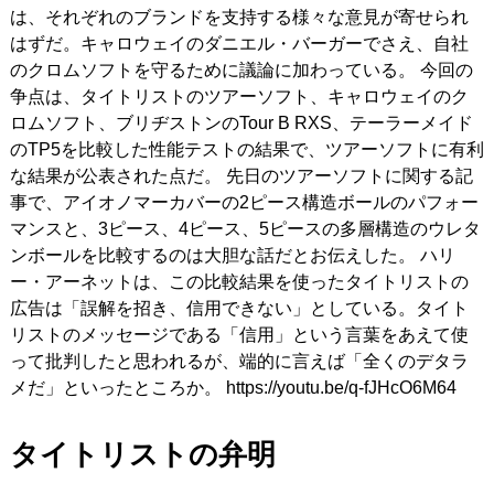
は、それぞれのブランドを支持する様々な意見が寄せられ
はずだ。キャロウェイのダニエル・バーガーでさえ、自社
のクロムソフトを守るために議論に加わっている。 今回の
争点は、タイトリストのツアーソフト、キャロウェイのク
ロムソフト、ブリヂストンのTour B RXS、テーラーメイド
のTP5を比較した性能テストの結果で、ツアーソフトに有利
な結果が公表された点だ。 先日のツアーソフトに関する記
事で、アイオノマーカバーの2ピース構造ボールのパフォー
マンスと、3ピース、4ピース、5ピースの多層構造のウレタ
ンボールを比較するのは大胆な話だとお伝えした。 ハリ
ー・アーネットは、この比較結果を使ったタイトリストの
広告は「誤解を招き、信用できない」としている。タイト
リストのメッセージである「信用」という言葉をあえて使
って批判したと思われるが、端的に言えば「全くのデタラ
メだ」といったところか。 https://youtu.be/q-fJHcO6M64
タイトリストの弁明