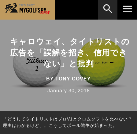
MOST WANTED
テストランキング
キャロウェイ、タイトリストの
検索
NEW RELEASES
新製品情報
広告を「誤解を招き、信用でき
HOW TO
ゴルフ上達・実践テクニック
※メーカー名やクラブ名など、検索したい事柄を入
ない」と批判
力してください。
LAB
テスト・データ検証
BY
TONY COVEY
Golf News
ゴルフニュース
January 30, 2018
REVIEWS
製品レビュー
DRIVERS
ドライバー
「どうしてタイトリストはプロV1とクロムソフトを比べない？
FAIRWAY WOODS
フェアウェイウッド
理由はわかるけど」。こうしてボール戦争が始まった。
HYBRIDS
ハイブリッド