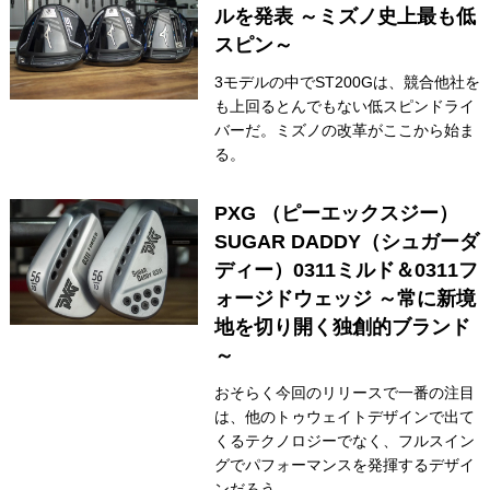
ルを発表 ～ミズノ史上最も低
スピン～
3モデルの中でST200Gは、競合他社を
も上回るとんでもない低スピンドライ
バーだ。ミズノの改革がここから始ま
る。
PXG （ピーエックスジー）
SUGAR DADDY（シュガーダ
ディー）0311ミルド＆0311フ
ォージドウェッジ ～常に新境
地を切り開く独創的ブランド
～
おそらく今回のリリースで一番の注目
は、他のトゥウェイトデザインで出て
くるテクノロジーでなく、フルスイン
グでパフォーマンスを発揮するデザイ
ンだろう。