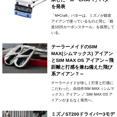
を発表
IRONS
アイアン
「M•Craft」パターは、ミズノが鍛造
WEDGES
ウェッジ
アイアンで使っているものと同じ「鍛
造1025カーボンスチール」を採用して
PUTTERS
パター
いる。
OTHER
その他
テーラーメイドのSIM
Editor’s Picks
MAX(シムマックス) アイアン
編集部のおすすめ
とSIM MAX OS アイアン～飛
Our Team
私たちのチーム
距離と打感を兼ね備えた飛び
系アイアン？～
Our Mission
私たちの使命
テーラーメイドが珍しく打音と打感に
ABOUT US
MyGolfSpyJapanとは？
こだわった。自信作SIM MAX（シムマ
ックス）アイアン ／ SIM MAX OS ア
イアンがまもなく発売へ。
ミズノST200ドライバー3モデ