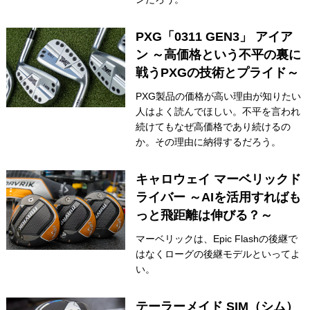
PXG「0311 GEN3」 アイア
ン ～高価格という不平の裏に
戦うPXGの技術とプライド～
PXG製品の価格が高い理由が知りたい
人はよく読んでほしい。不平を言われ
続けてもなぜ高価格であり続けるの
か。その理由に納得するだろう。
キャロウェイ マーベリックド
ライバー ～AIを活用すればも
っと飛距離は伸びる？～
マーベリックは、Epic Flashの後継で
はなくローグの後継モデルといってよ
い。
テーラーメイド SIM（シム）