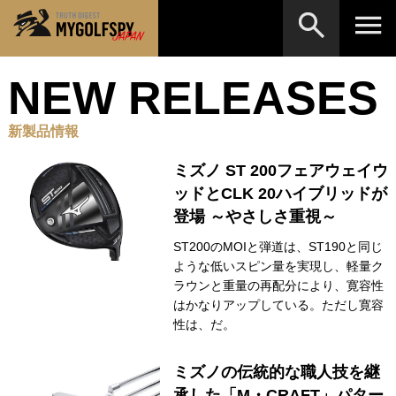
NEW RELEASES
MOST WANTED
テストランキング
検索
NEW RELEASES
新製品情報
新製品情報
HOW TO
ゴルフ上達・実践テクニック
ミズノ ST 200フェアウェイウ
※メーカー名やクラブ名など、検索したい事柄を入
力してください。
ッドとCLK 20ハイブリッドが
LAB
テスト・データ検証
登場 ～やさしさ重視～
Golf News
ゴルフニュース
ST200のMOIと弾道は、ST190と同じ
ような低いスピン量を実現し、軽量ク
REVIEWS
製品レビュー
ラウンと重量の再配分により、寛容性
はかなりアップしている。ただし寛容
DRIVERS
ドライバー
性は、だ。
FAIRWAY WOODS
フェアウェイウッド
ミズノの伝統的な職人技を継
HYBRIDS
ハイブリッド
承した「M・CRAFT」パター