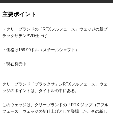
IRONS
アイアン
主要ポイント
WEDGES
ウェッジ
・クリーブランドの「RTXフルフェース」ウェッジの新ブ
PUTTERS
パター
ラックサテンPVD仕上げ
OTHER
その他
・価格は159.99ドル（スチールシャフト）
Editor’s Picks
編集部のおすすめ
Our Team
私たちのチーム
・現在発売中
Our Mission
私たちの使命
ABOUT US
MyGolfSpyJapanとは？
クリーブランド「ブラックサテンRTXフルフェース」ウェ
ッジのポイントは、タイトルの中にある。
このウェッジは、クリーブランドの「RTX ジップコアフル
フェース」ウェッジの新仕上げとして登場した。その新し