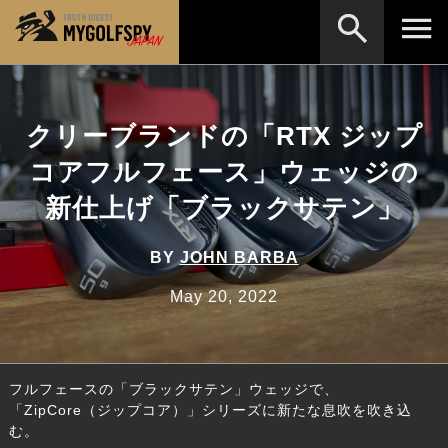
MOST WANTED
テストランキング
クリーブランドの「RTX ジップ
検索
NEW RELEASES
新製品情報
コアフルフェース」ウェッジの
HOW TO
ゴルフ上達・実践テクニック
※メーカー名やクラブ名など、検索したい事柄を入
新仕上げ「ブラックサテン」
力してください。
LAB
テスト・データ検証
BY
JOHN BARBA
Golf News
ゴルフニュース
May 20, 2022
REVIEWS
製品レビュー
DRIVERS
ドライバー
フルフェースの「ブラックサテン」ウェッジで、
FAIRWAY WOODS
フェアウェイウッド
「ZipCore（ジップコア）」シリーズに新たな息吹を吹き込
む。
HYBRIDS
ハイブリッド